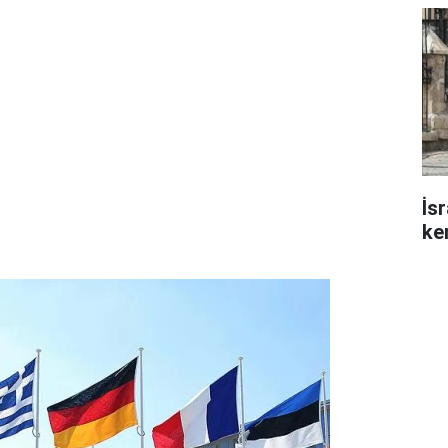
İs
ke