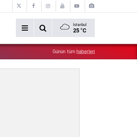
İstanbul
25 °C
''Çözülmemiş dosya kalmayacak'' demişti: Bakan Gürle
1:42
Günün tüm
haberleri
ölümünü mercek altına aldı!