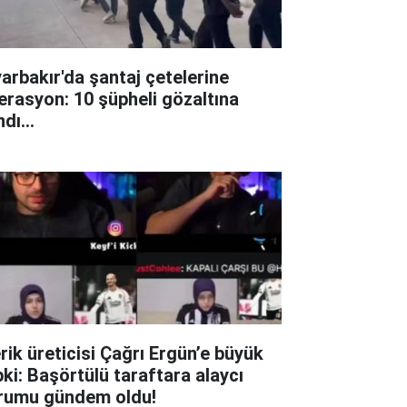
yarbakır'da şantaj çetelerine
erasyon: 10 şüpheli gözaltına
ndı...
erik üreticisi Çağrı Ergün’e büyük
pki: Başörtülü taraftara alaycı
rumu gündem oldu!