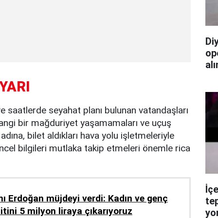
Di
op
alı
YARI
 ve saatlerde seyahat planı bulunan vatandaşları
hangi bir mağduriyet yaşamamaları ve uçuş
 adına, bilet aldıkları hava yolu işletmeleriyle
üncel bilgileri mutlaka takip etmeleri önemle rica
İç
 Erdoğan müjdeyi verdi: Kadın ve genç
te
mitini 5 milyon liraya çıkarıyoruz
yo