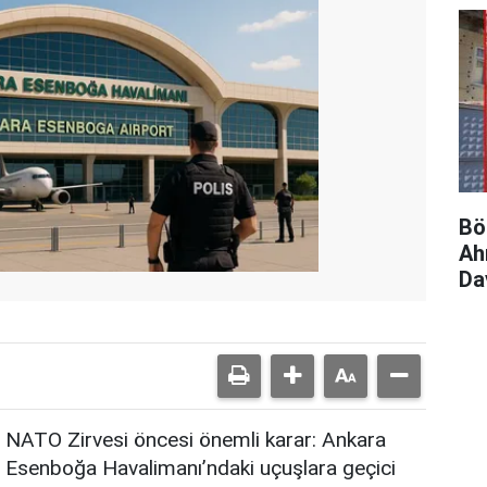
Bö
Ah
Da
sız
NATO Zirvesi öncesi önemli karar: Ankara
Esenboğa Havalimanı’ndaki uçuşlara geçici