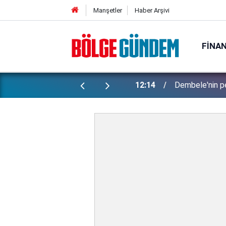
Manşetler
Haber Arşivi
FINA
Böcek ilacı fa
atan sözler: Yüzümü sadece...
11:58
karar vicdanları