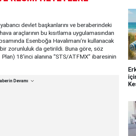
n yabancı devlet başkanlarını ve beraberindeki
ri hava araçlarının bu kısıtlama uygulamasından
kapsamında Esenboğa Havalimanı’nı kullanacak
bir zorunluluk da getirildi. Buna göre, söz
t Plan) 18’inci alanına “STS/ATFMX” ibaresinin
Er
iç
aberin Devamı
Ke