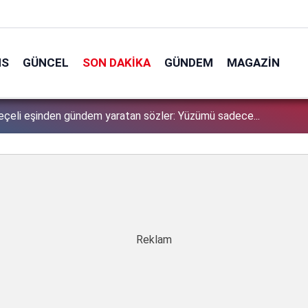
NS
GÜNCEL
SON DAKIKA
GÜNDEM
MAGAZIN
ciasında 8 yaşındaki Ahmet hayatını kaybetmişti: Davadan çıkan
1
 sızlattı!