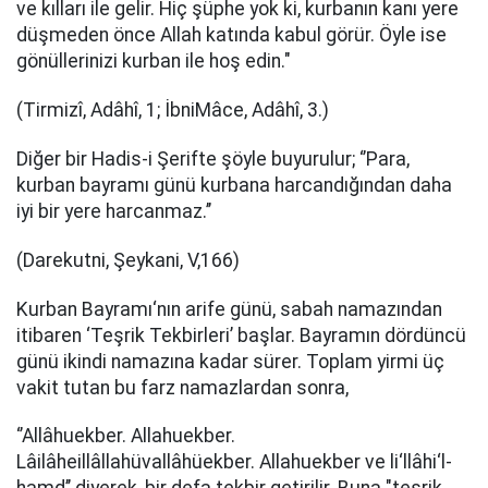
ve kılları ile gelir. Hiç şüphe yok ki, kurbanın kanı yere
düşmeden önce Allah katında kabul görür. Öyle ise
gönüllerinizi kurban ile hoş edin."
(Tirmizî, Adâhî, 1; İbniMâce, Adâhî, 3.)
Diğer bir Hadis-i Şerifte şöyle buyurulur; ‘’Para,
kurban bayramı günü kurbana harcandığından daha
iyi bir yere harcanmaz.’’
(Darekutni, Şeykani, V,166)
Kurban Bayramı‘nın arife günü, sabah namazından
itibaren ‘Teşrik Tekbirleri’ başlar. Bayramın dördüncü
günü ikindi namazına kadar sürer. Toplam yirmi üç
vakit tutan bu farz namazlardan sonra,
‘’Allâhuekber. Allahuekber.
Lâilâheillâllahüvallâhüekber. Allahuekber ve li‘llâhi‘l-