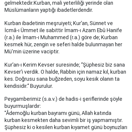
gelmektedir.Kurban, mali yeterliliği yerinde olan
Müslümanların yaptığı ibadetlerdendir.
Kurban ibadetinin meşruiyeti; Kur’an, Sünnet ve
İcmâ-ı Ümmet ile sabittir İmam-ı Azam Ebû Hanife
(r.a.) ile İmam-ı Muhammed (r.a.) göre de; Kurban
kesmek hür, zengin ve seferi halde bulunmayan her
Mü'min üzerine vaciptir.
Kur’an-ı Kerim Kevser suresinde; ‘’Şüphesiz biz sana
Kevser’i verdik. O halde, Rabbin için namaz kıl, kurban
kes. Doğrusu sana buğzeden, soyu kesik olanın ta
kendisidir.’’ Buyurulur.
Peygamberimiz (s.a.v.) de hadis-i şeriflerinde şöyle
buyurmuşlardır:
"Âdemoğlu kurban bayramı günü, Allah katında
kurban kesmekten daha sevimli bir iş yapmamıştır.
Şüphesiz ki o kesilen kurban kıyamet günü boynuzları