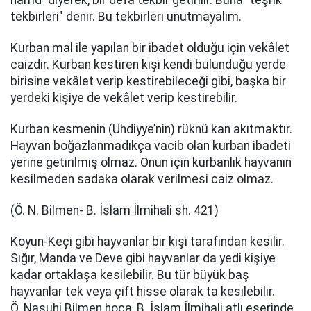
hamd’’ diyerek, bir defa tekbir getirilir. Buna "teşrik
tekbirleri" denir. Bu tekbirleri unutmayalım.
Kurban mal ile yapılan bir ibadet olduğu için vekâlet
caizdir. Kurban kestiren kişi kendi bulunduğu yerde
birisine vekâlet verip kestirebileceği gibi, başka bir
yerdeki kişiye de vekâlet verip kestirebilir.
Kurban kesmenin (Uhdiyye’nin) rüknü kan akıtmaktır.
Hayvan boğazlanmadıkça vacib olan kurban ibadeti
yerine getirilmiş olmaz. Onun için kurbanlık hayvanın
kesilmeden sadaka olarak verilmesi caiz olmaz.
(Ö. N. Bilmen- B. İslam İlmihali sh. 421)
Koyun-Keçi gibi hayvanlar bir kişi tarafından kesilir.
Sığır, Manda ve Deve gibi hayvanlar da yedi kişiye
kadar ortaklaşa kesilebilir. Bu tür büyük baş
hayvanlar tek veya çift hisse olarak ta kesilebilir.
Ö. Nasuhi Bilmen hoca, B. İslam İlmihali atlı eserinde