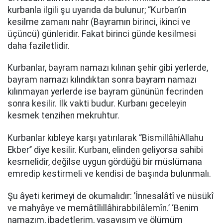
kurbanla ilgili şu uyarıda da bulunur; ‘’Kurban’ın
kesilme zamanı nahr (Bayramın birinci, ikinci ve
üçüncü) günleridir. Fakat birinci günde kesilmesi
daha faziletlidir.
Kurbanlar, bayram namazı kılınan şehir gibi yerlerde,
bayram namazı kılındıktan sonra bayram namazı
kılınmayan yerlerde ise bayram gününün fecrinden
sonra kesilir. İlk vakti budur. Kurbanı geceleyin
kesmek tenzihen mekruhtur.
Kurbanlar kıbleye karşı yatırılarak ‘’BismillâhiAllahu
Ekber’’ diye kesilir. Kurbanı, elinden geliyorsa sahibi
kesmelidir, değilse uygun gördüğü bir müslümana
emredip kestirmeli ve kendisi de başında bulunmalı.
Şu âyeti kerimeyi de okumalıdır: ’İnnesalâtî ve nüsükî
ve mahyâye ve memâtîlillâhirabbilâlemîn.’ ‘Benim
namazım, ibadetlerim, yaşayışım ve ölümüm