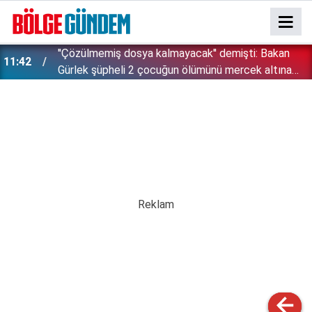
''Çözülmemiş dosya kalmayacak'' demişti: Bakan
11:42
!
Gürlek şüpheli 2 çocuğun ölümünü mercek altına
aldı!