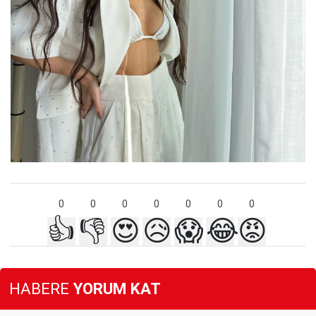
0
0
0
0
0
0
0
👍
👎
😍
😥
😱
😂
😡
HABERE
YORUM KAT