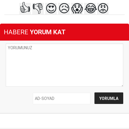
👍
👎
😍
😥
😱
😂
😡
HABERE
YORUM KAT