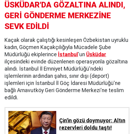
ÜSKÜDAR'DA GÖZALTINA ALINDI,
GERİ GÖNDERME MERKEZİNE
SEVK EDİLDİ
Kaçak olarak çalıştığı kesinleşen Özbekistan uyruklu
kadın, Göçmen Kaçakçılığıyla Mücadele Şube
Müdürlüğü ekiplerince
İstanbul
'un
Üsküdar
ilçesindeki evinde düzenlenen operasyonla gözaltına
alındı. İstanbul İl Emniyet Müdürlüğü'ndeki
işlemlerinin ardından şahıs, sınır dışı (deport)
işlemleri için İstanbul İl Göç İdaresi Müdürlüğü'ne
bağlı Arnavutköy Geri Gönderme Merkezi'ne teslim
edildi.
Çin'in gözü doymuyor: Altın
rezervleri doldu taştı!