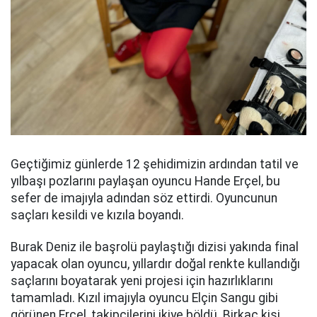
Geçtiğimiz günlerde 12 şehidimizin ardından tatil ve
yılbaşı pozlarını paylaşan oyuncu Hande Erçel, bu
sefer de imajıyla adından söz ettirdi. Oyuncunun
saçları kesildi ve kızıla boyandı.
Burak Deniz ile başrolü paylaştığı dizisi yakında final
yapacak olan oyuncu, yıllardır doğal renkte kullandığı
saçlarını boyatarak yeni projesi için hazırlıklarını
tamamladı. Kızıl imajıyla oyuncu Elçin Sangu gibi
görünen Erçel, takipçilerini ikiye böldü. Birkaç kişi