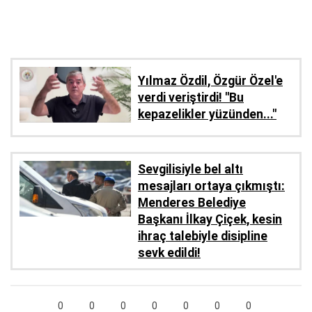
Yılmaz Özdil, Özgür Özel'e
verdi veriştirdi! ''Bu
kepazelikler yüzünden..."
Sevgilisiyle bel altı
mesajları ortaya çıkmıştı:
Menderes Belediye
Başkanı İlkay Çiçek, kesin
ihraç talebiyle disipline
sevk edildi!
0
0
0
0
0
0
0