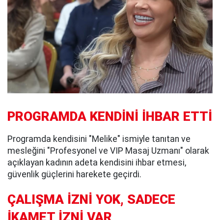
PROGRAMDA KENDİNİ İHBAR ETTİ
Programda kendisini "Melike" ismiyle tanıtan ve
mesleğini "Profesyonel ve VIP Masaj Uzmanı" olarak
açıklayan kadının adeta kendisini ihbar etmesi,
güvenlik güçlerini harekete geçirdi.
ÇALIŞMA İZNİ YOK, SADECE
İKAMET İZNİ VAR