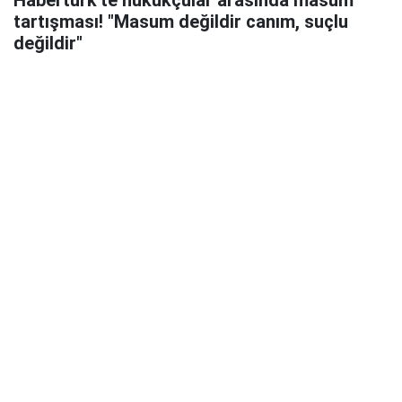
Habertürk'te hukukçular arasında masum
tartışması! "Masum değildir canım, suçlu
değildir"