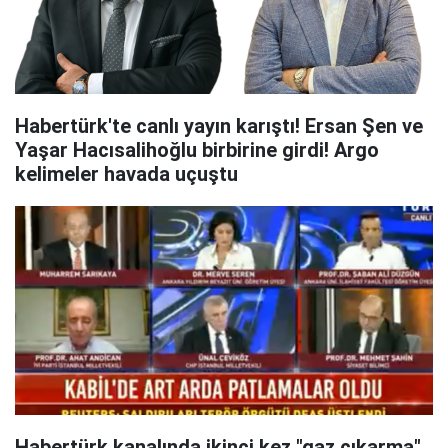
Habertürk'te canlı yayın karıştı! Ersan Şen ve
Yaşar Hacısalihoğlu birbirine girdi! Argo
kelimeler havada uçuştu
Habertürk kanalında ikinci kez "gaz çıkarma"