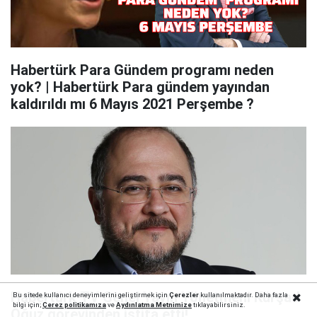
Habertürk Para Gündem programı neden
yok? | Habertürk Para gündem yayından
kaldırıldı mı 6 Mayıs 2021 Perşembe ?
Habertürk TV Genel Yayın Yönetmeni Kürşad
Bu sitede kullanıcı deneyimlerini geliştirmek için
Çerezler
kullanılmaktadır. Daha fazla
bilgi için;
Çerez politika
mıza
ve
Aydınlatma Metnimize
tıklayabilirsiniz.
Oğuz görevinden istifa etti!