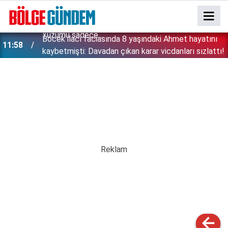
:
Böcek ilacı faciasında 8 yaşındaki Ahmet hayatını
11:58
kaybetmişti: Davadan çıkan karar vicdanları sızlattı!