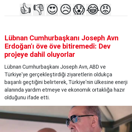
👍
👎
😍
😥
😱
😂
😡
Lübnan Cumhurbaşkanı Joseph Avn
Erdoğan'ı öve öve bitiremedi: Dev
projeye dahil oluyorlar
Lübnan Cumhurbaşkanı Joseph Avn, ABD ve
Türkiye'ye gerçekleştirdiği ziyaretlerin oldukça
başarılı geçtiğini belirterek, Türkiye'nin ülkesine enerji
alanında yardım etmeye ve ekonomik ortaklığa hazır
olduğunu ifade etti.