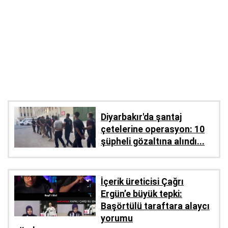
Diyarbakır'da şantaj
çetelerine operasyon: 10
şüpheli gözaltına alındı...
İçerik üreticisi Çağrı
Ergün’e büyük tepki:
Başörtülü taraftara alaycı
yorumu