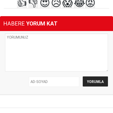
👍
👎
😍
😥
😱
😂
😡
HABERE
YORUM KAT