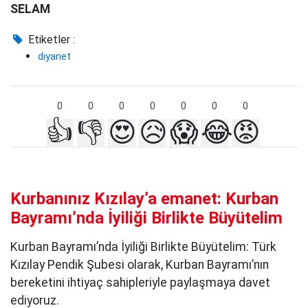
SELAM
Etiketler :
diyanet
0
0
0
0
0
0
0
👍
👎
😍
😥
😱
😂
😡
Kurbanınız Kızılay’a emanet: Kurban
Bayramı’nda İyiliği Birlikte Büyütelim
Kurban Bayramı’nda İyiliği Birlikte Büyütelim: Türk
Kızılay Pendik Şubesi olarak, Kurban Bayramı’nın
bereketini ihtiyaç sahipleriyle paylaşmaya davet
ediyoruz.