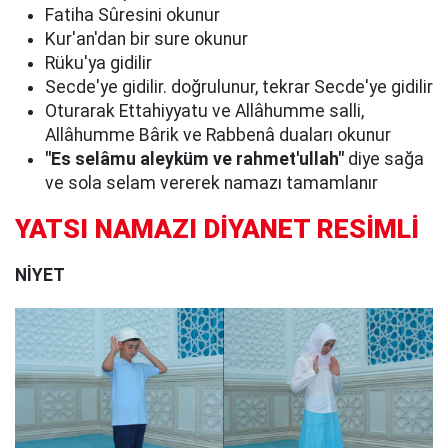
Fatiha Sûresini okunur
Kur'an'dan bir sure okunur
Rüku'ya gidilir
Secde'ye gidilir. doğrulunur, tekrar Secde'ye gidilir
Oturarak Ettahiyyatu ve Allâhumme salli,
Allâhumme Bârik ve Rabbenâ duaları okunur
"Es selâmu aleyküm ve rahmet'ullah"
diye sağa
ve sola selam vererek namazı tamamlanır
YATSI NAMAZI DİYANET RESİMLİ
NİYET