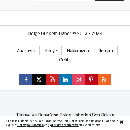
Bölge Gündem Haber © 2013 - 2024
Anasayfa
Künye
Hakkımızda
İletişim
Gizlilik
Türkiye ve Dünya'dan Bölge Haberleri Son Dakika
Haberler
Bu sitede kullanıcı deneyimlerini geliştirmek için
Çerezler
kullanılmaktadır. Daha fazla
Reklamı Kapat
bilgi için;
Çerez politika
mıza
ve
Aydınlatma Metnimize
tıklayabilirsiniz.