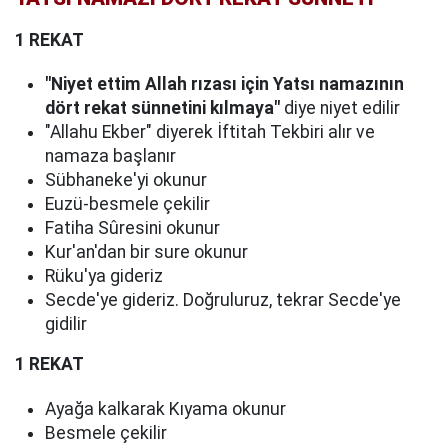
1 REKAT
"Niyet ettim Allah rızası için Yatsı namazının
dört rekat sünnetini kılmaya"
diye niyet edilir
"Allahu Ekber" diyerek İftitah Tekbiri alır ve
namaza başlanır
Sübhaneke'yi okunur
Euzü-besmele çekilir
Fatiha Sûresini okunur
Kur'an'dan bir sure okunur
Rüku'ya gideriz
Secde'ye gideriz. Doğruluruz, tekrar Secde'ye
gidilir
1 REKAT
Ayağa kalkarak Kıyama okunur
Besmele çekilir