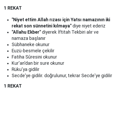
1 REKAT
"Niyet ettim Allah rızası için Yatsı namazının iki
rekat son sünnetini kılmaya"
diye niyet ederiz
"Allahu Ekber"
diyerek İftitah Tekbiri alır ve
namaza başlanır
Sübhaneke okunur
Euzü-besmele çekilir
Fatiha Sûresini okunur
Kur'an'dan bir sure okunur
Rüku'ya gidilir
Secde'ye gidilir. doğrulunur, tekrar Secde'ye gidilir
1 REKAT