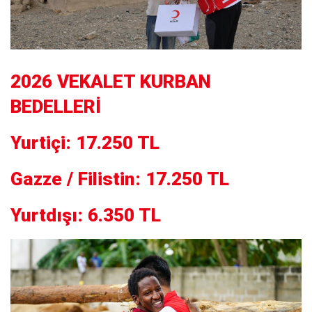
2026 VEKALET KURBAN
BEDELLERİ
Yurtiçi: 17.250 TL
Gazze / Filistin: 17.250 TL
Yurtdışı: 6.350 TL