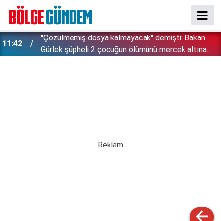
''Çözülmemiş dosya kalmayacak'' demişti: Bakan
11:42
!
Gürlek şüpheli 2 çocuğun ölümünü mercek altına
aldı!