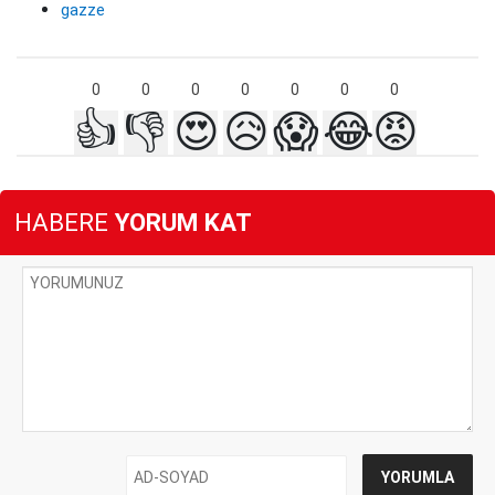
gazze
0
0
0
0
0
0
0
👍
👎
😍
😥
😱
😂
😡
HABERE
YORUM KAT