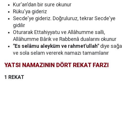
Kur'an'dan bir sure okunur
Rüku'ya gideriz
Secde'ye gideriz. Doğruluruz, tekrar Secde'ye
gidilir
Oturarak Ettahiyyatu ve Allâhumme salli,
Allâhumme Bârik ve Rabbenâ dualarını okunur
"Es selâmu aleyküm ve rahmet'ullah"
diye sağa
ve sola selam vererek namazı tamamlanır
YATSI NAMAZININ DÖRT REKAT FARZI
1 REKAT