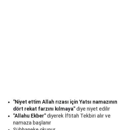
"Niyet ettim Allah rızası için Yatsı namazının
dört rekat farzını kılmaya"
diye niyet edilir
"Allahu Ekber"
diyerek İftitah Tekbiri alır ve
namaza başlanır
Sübhaneke okunur