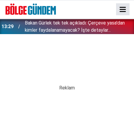
Bakan Gürlek tek tek açıkladı: Çerçeve yasa'dan
13:29
kimler faydalanamayacak? İşte detaylar...