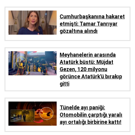
Cumhurbaşkanına hakaret
etmişti: Tamar Tanrıyar
gözaltına alındı
Meyhanelerin arasında
Atatürk büstü: Müjdat
Gezen, 120 milyonu
görünce Atatürk'ü bırakıp
gitti
Tünelde ayı paniği:
Otomobilin çarptığı yaralı
ayı ortalığı birbirine kattı!