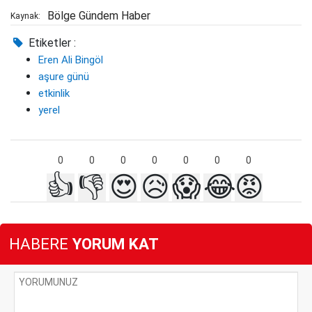
Bölge Gündem Haber
Kaynak:
Etiketler :
Eren Ali Bingöl
aşure günü
etkinlik
yerel
0
0
0
0
0
0
0
👍
👎
😍
😥
😱
😂
😡
HABERE
YORUM KAT