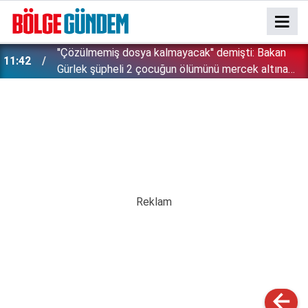
''Çözülmemiş dosya kalmayacak'' demişti: Bakan
11:42
!
Gürlek şüpheli 2 çocuğun ölümünü mercek altına
aldı!