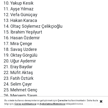
10. Yakup Kesik
11. Ayşe Yılmaz
12. Vefa Günüçay
13. Hakan Karaca
14. Oltaç Söylemez Çelikçioğlu
15. İbrahim Yeşilyurt
16. Hasan Özdemir
17. Mira Çenge
18. Savaş Uzdere
19. Oktay Görgülü
20. Uğur Aydemir
21. Eray Baydar
22. Müfit Aktaş
23. Fatih Öztürk
24. Selim Çayır
25. Mehmet Genç
26. Meryem Sayın
Bu sitede kullanıcı deneyimlerini geliştirmek için
Çerezler
kullanılmaktadır. Daha fazla
Reklamı Kapat
bilgi için;
Çerez politika
mıza
ve
Aydınlatma Metnimize
tıklayabilirsiniz.
İl Delegeleri