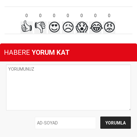
0
0
0
0
0
0
0
👍
👎
😍
😥
😱
😂
😡
HABERE
YORUM KAT