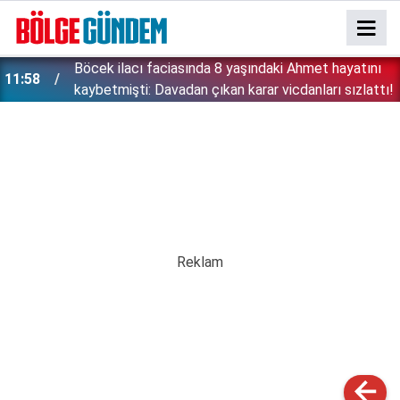
''Çözülmemiş dosya kalmayacak'' demişti: Bakan
11:42
!
Gürlek şüpheli 2 çocuğun ölümünü mercek altına
aldı!