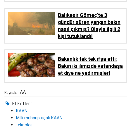
Balıkesir Gömeç'te 3
gündür süren yangın bakın
nasıl çıkmış? Olayla ilgili 2
kişi tutuklandı!
Bakanlık tek tek ifşa etti:
Bakın iki ilimizde vatandaşa
et diye ne yedirmişler!
AA
Kaynak:
Etiketler :
KAAN
Milli muharip uçak KAAN
teknoloji