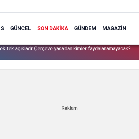
NS
GÜNCEL
SON DAKIKA
GÜNDEM
MAGAZIN
tek tek açıkladı: Çerçeve yasa'dan kimler faydalanamayacak?
1