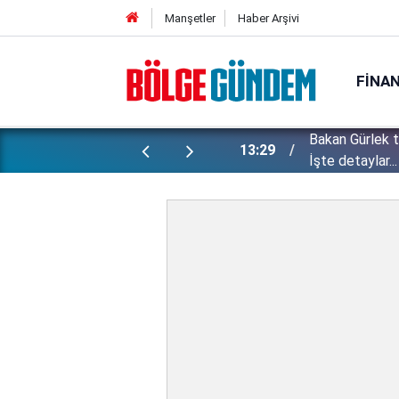
Manşetler
Haber Arşivi
FINA
Bakan Gürlek 
ı yapılan gizli planları deşifre etti!
13:29
İşte detaylar...