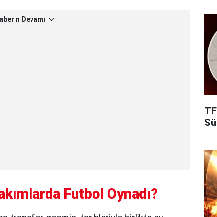
aberin Devamı
TF
Süp
akımlarda Futbol Oynadı?