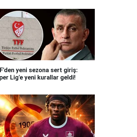
F'den yeni sezona sert giriş:
er Lig'e yeni kurallar geldi!