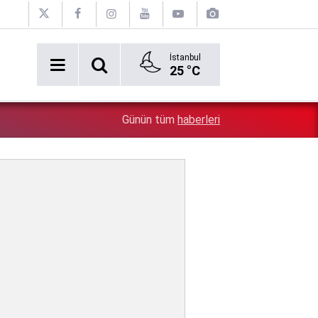
İstanbul
25 °C
2:54
Özgür Özel'e şok! Yüzde 50 ile kazandıkları il, CHP'de k
Günün tüm
haberleri