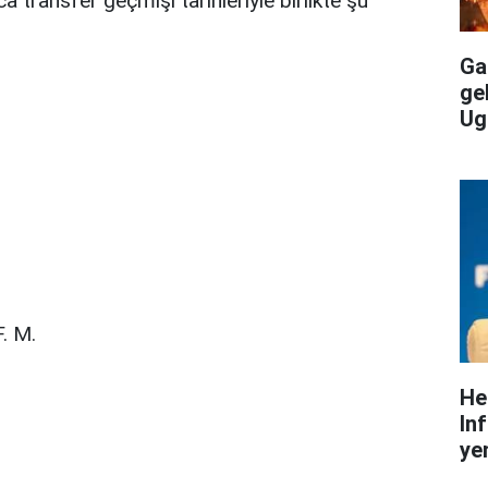
 transfer geçmişi tarihleriyle birlikte şu
Gal
ge
Ug
. M.
He
In
yen