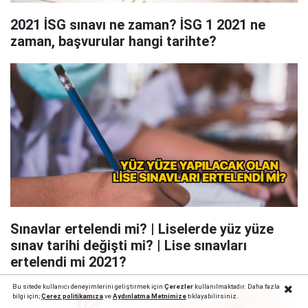
2021 İSG sınavı ne zaman? İSG 1 2021 ne
zaman, başvurular hangi tarihte?
Sınavlar ertelendi mi? | Liselerde yüz yüze
sınav tarihi değişti mi? | Lise sınavları
ertelendi mi 2021?
Bu sitede kullanıcı deneyimlerini geliştirmek için
Çerezler
kullanılmaktadır. Daha fazla
bilgi için;
Çerez politika
mıza
ve
Aydınlatma Metnimize
tıklayabilirsiniz.