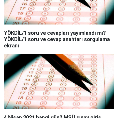
YÖKDİL/1 soru ve cevapları yayımlandı mı?
YÖKDİL/1 soru ve cevap anahtarı sorgulama
ekranı
4 Nisan 2021 hangi gün? MSÜ sınav giriş