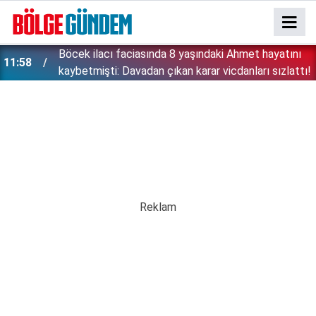
Böcek ilacı faciasında 8 yaşındaki Ahmet hayatını
11:58
kaybetmişti: Davadan çıkan karar vicdanları sızlattı!
''Çözülmemiş dosya kalmayacak'' demişti: Bakan
11:42
Gürlek şüpheli 2 çocuğun ölümünü mercek altına
aldı!