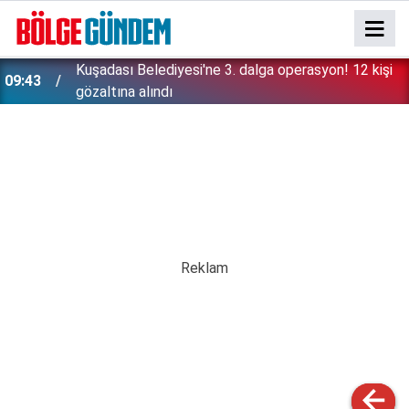
09:36
Tuzla’da 105 bin litre bitkisel atık yağ toplandı