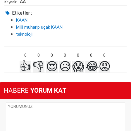
AA
Kaynak:
Etiketler :
KAAN
Milli muharip uçak KAAN
teknoloji
0
0
0
0
0
0
0
👍
👎
😍
😥
😱
😂
😡
HABERE
YORUM KAT