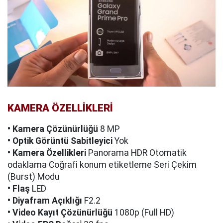
KAMERA ÖZELLİKLERİ
• Kamera Çözünürlüğü
8 MP
• Optik Görüntü Sabitleyici
Yok
• Kamera Özellikleri
Panorama HDR Otomatik
odaklama Coğrafi konum etiketleme Seri Çekim
(Burst) Modu
• Flaş
LED
• Diyafram Açıklığı
F2.2
• Video Kayıt Çözünürlüğü
1080p (Full HD)