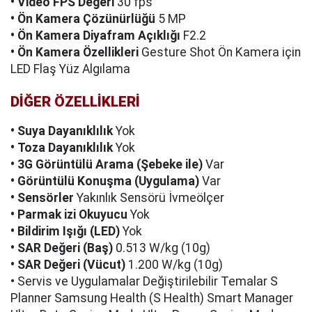
• Video FPS Değeri
30 fps
• Ön Kamera Çözünürlüğü
5 MP
• Ön Kamera Diyafram Açıklığı
F2.2
• Ön Kamera Özellikleri
Gesture Shot Ön Kamera için
LED Flaş Yüz Algılama
DİĞER ÖZELLİKLERİ
• Suya Dayanıklılık
Yok
• Toza Dayanıklılık
Yok
• 3G Görüntülü Arama (Şebeke ile)
Var
• Görüntülü Konuşma (Uygulama)
Var
• Sensörler
Yakınlık Sensörü İvmeölçer
• Parmak izi Okuyucu
Yok
• Bildirim Işığı (LED)
Yok
• SAR Değeri (Baş)
0.513 W/kg (10g)
• SAR Değeri (Vücut)
1.200 W/kg (10g)
• Servis ve Uygulamalar Değiştirilebilir Temalar S
Planner Samsung Health (S Health) Smart Manager