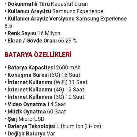
• Dokunmatik Türü
Kapasitif Ekran
• Kullanıcı Arayüzü
Samsung Experience
• Kullanıcı Arayüz Versiyonu
Samsung Experience
8.5
• Renk Sayısı
16 Milyon
• Ekran / Gövde Oranı
66.29 %
BATARYA ÖZELLİKLERİ
• Batarya Kapasitesi
2600 mAh
• Konuşma Süresi
(3G) 18 Saat
• İnternet Kullanımı
(WiFi) 11 Saat
• İnternet Kullanımı
(4G) 12 Saat
• İnternet Kullanımı
(3G) 10 Saat
• Video Oynatma
14 Saat
• Müzik Oynatma
60 Saat
• Şarj
Micro-USB
• Batarya Teknolojisi
Lithium Ion (Li-Ion)
• Değişir Batarya
Var