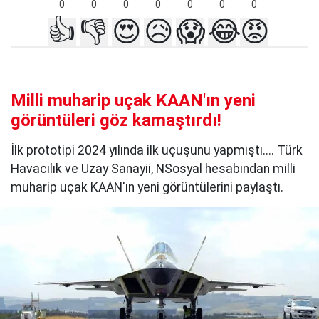
0
0
0
0
0
0
0
👍
👎
😍
😥
😱
😂
😡
Milli muharip uçak KAAN'ın yeni
görüntüleri göz kamaştırdı!
İlk prototipi 2024 yılında ilk uçuşunu yapmıştı.... Türk
Havacılık ve Uzay Sanayii, NSosyal hesabından milli
muharip uçak KAAN'ın yeni görüntülerini paylaştı.