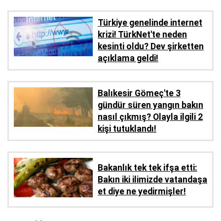
Türkiye genelinde internet
krizi! TürkNet'te neden
kesinti oldu? Dev şirketten
açıklama geldi!
Balıkesir Gömeç'te 3
gündür süren yangın bakın
nasıl çıkmış? Olayla ilgili 2
kişi tutuklandı!
Bakanlık tek tek ifşa etti:
Bakın iki ilimizde vatandaşa
et diye ne yedirmişler!