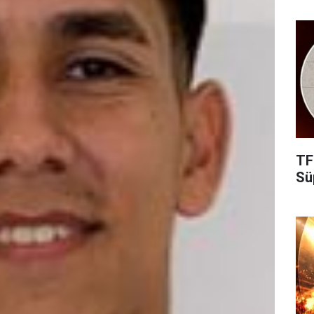
TF
Süp