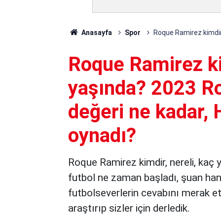
Anasayfa
Spor
Roque Ramirez kimdir,
Roque Ramirez kim
yaşında? 2023 R
değeri ne kadar, 
oynadı?
Roque Ramirez kimdir, nereli, kaç 
futbol ne zaman başladı, şuan hang
futbolseverlerin cevabını merak ett
araştırıp sizler için derledik.