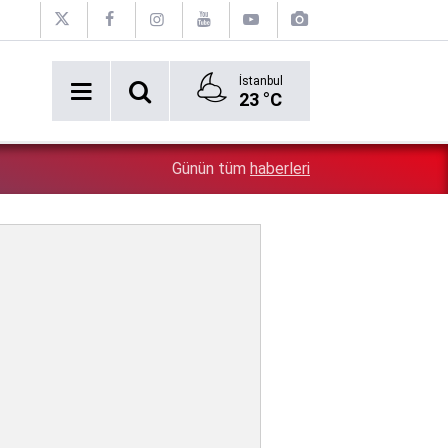
İstanbul
23 °C
2:54
Özgür Özel'e şok! Yüzde 50 ile kazandıkları il, CHP'de k
Günün tüm
haberleri