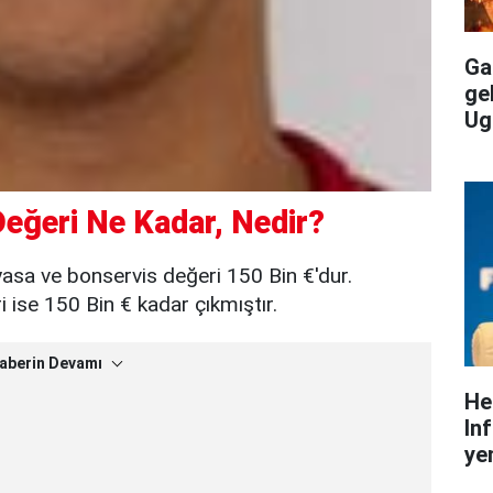
Gal
ge
Ug
eğeri Ne Kadar, Nedir?
asa ve bonservis değeri 150 Bin €'dur.
ise 150 Bin € kadar çıkmıştır.
aberin Devamı
He
In
yen