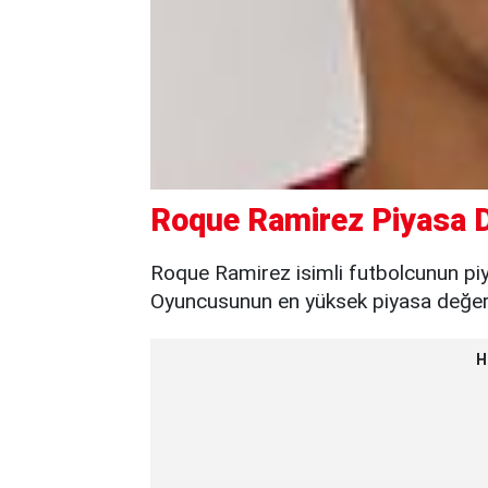
Roque Ramirez Piyasa D
Roque Ramirez isimli futbolcunun piy
Oyuncusunun en yüksek piyasa değeri 
H