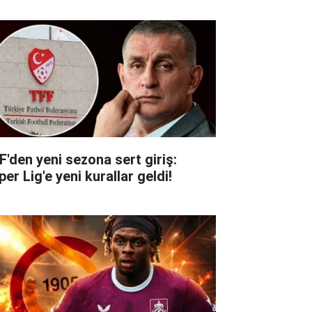
F'den yeni sezona sert giriş:
er Lig'e yeni kurallar geldi!