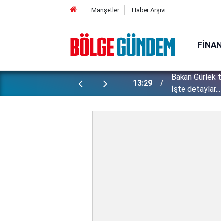
Manşetler
Haber Arşivi
FINA
Bakan Gürlek 
ı yapılan gizli planları deşifre etti!
13:29
İşte detaylar...