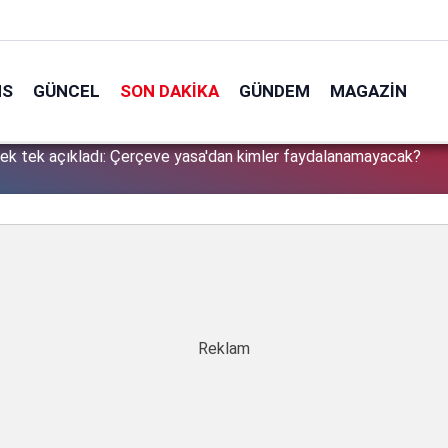
NS
GÜNCEL
SON DAKIKA
GÜNDEM
MAGAZIN
tek tek açıkladı: Çerçeve yasa'dan kimler faydalanamayacak?
1