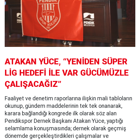
ATAKAN YÜCE, “YENİDEN SÜPER
LİG HEDEFİ İLE VAR GÜCÜMÜZLE
ÇALIŞACAĞIZ”
Faaliyet ve denetim raporlarına ilişkin mali tabloların
okunup, gündem maddelerinin tek tek onanarak,
karara bağlandığı kongrede ilk olarak söz alan
Pendikspor Dernek Başkanı Atakan Yüce, yaptığı
selamlama konuşmasında; dernek olarak geçmiş
dönemde gerçekleştirdikleri çalışmalar ve