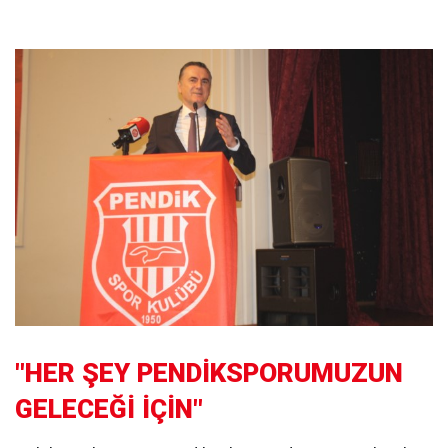
"HER ŞEY PENDİKSPORUMUZUN
GELECEĞİ İÇİN"