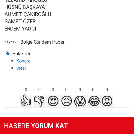
M.ZAHİD KIROĞLU
HÜSNÜ BAŞKAYA
AHMET ÇAKIROĞLU
SAMET ÖZER
ERDEM YAĞCI
Bölge Gündem Haber
Kaynak:
Etiketler :
Kongre
yerel
0
0
0
0
0
0
0
👍
👎
😍
😥
😱
😂
😡
HABERE
YORUM KAT