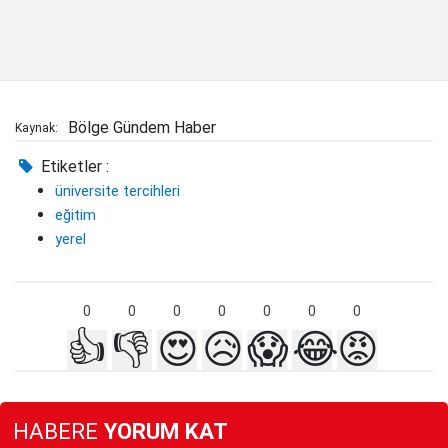
Bölge Gündem Haber
Kaynak:
Etiketler :
üniversite tercihleri
eğitim
yerel
0
0
0
0
0
0
0
👍
👎
😍
😥
😱
😂
😡
HABERE
YORUM KAT