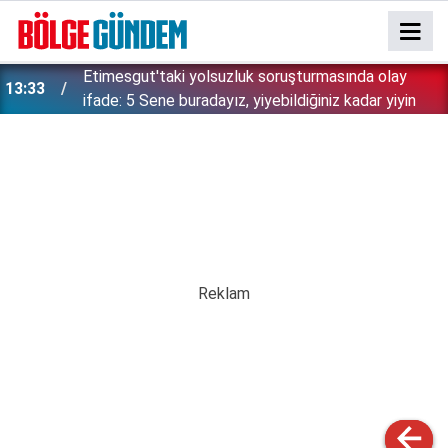
Etimesgut'taki yolsuzluk soruşturmasında olay
13:33
ifade: 5 Sene buradayız, yiyebildiğiniz kadar yiyin