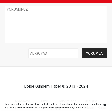
Bölge Gündem Haber © 2013 - 2024
Anasayfa
Künye
Hakkımızda
İletişim
Bu sitede kullanıcı deneyimlerini geliştirmek için
Çerezler
kullanılmaktadır. Daha fazla
Reklamı Kapat
bilgi için;
Çerez politika
mıza
ve
Aydınlatma Metnimize
tıklayabilirsiniz.
Gizlilik