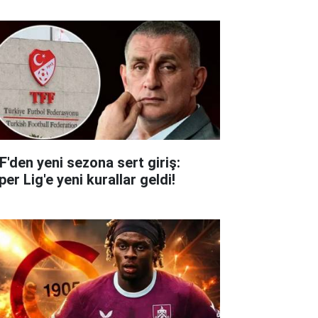
F'den yeni sezona sert giriş:
er Lig'e yeni kurallar geldi!