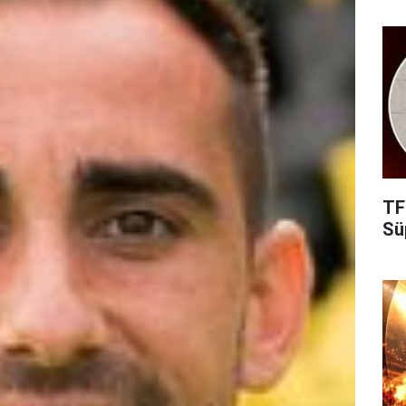
TF
Süp