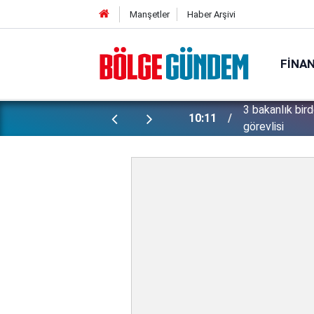
Manşetler
Haber Arşivi
FINA
3 bakanlık bird
demeleri hesaplara yatırıldı!
10:11
görevlisi