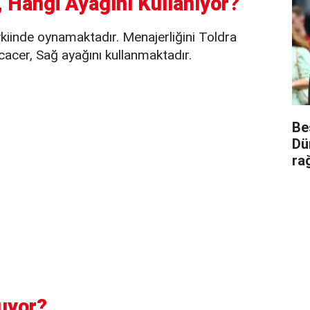
 Hangi Ayağını Kullanıyor?
iinde oynamaktadır. Menajerliğini Toldra
cacer, Sağ ayağını kullanmaktadır.
Be
Dü
ra
uyor?