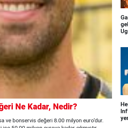
Gal
ge
Ug
He
ğeri Ne Kadar, Nedir?
In
yen
sa ve bonservis değeri 8.00 milyon euro'dur.
ise 50.00 milyon euroya kadar çıkmıştır.