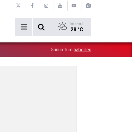
İstanbul
28 °C
9:43
Kuşadası Belediyesi'ne 3. dalga operasyon! 12 kişi göza
Günün tüm
haberleri