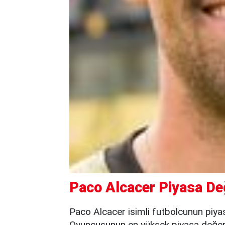
Paco Alcacer Piyasa De
Paco Alcacer isimli futbolcunun piya
Oyuncusunun en yüksek piyasa değeri 