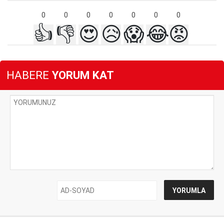
0
0
0
0
0
0
0
👍
👎
😍
😥
😱
😂
😡
HABERE
YORUM KAT