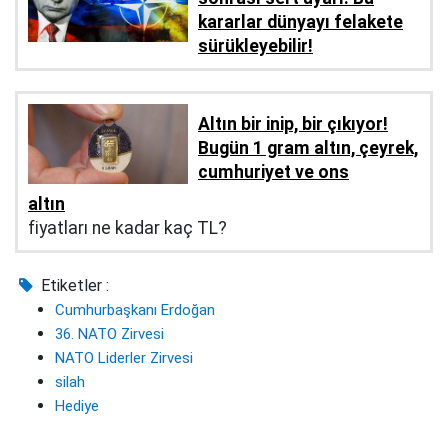
kararlar dünyayı felakete
sürükleyebilir!
Altın bir inip, bir çıkıyor!
Bugün 1 gram altın, çeyrek,
cumhuriyet ve ons
altın
fiyatları ne kadar kaç TL?
Etiketler :
Cumhurbaşkanı Erdoğan
36. NATO Zirvesi
NATO Liderler Zirvesi
silah
Hediye