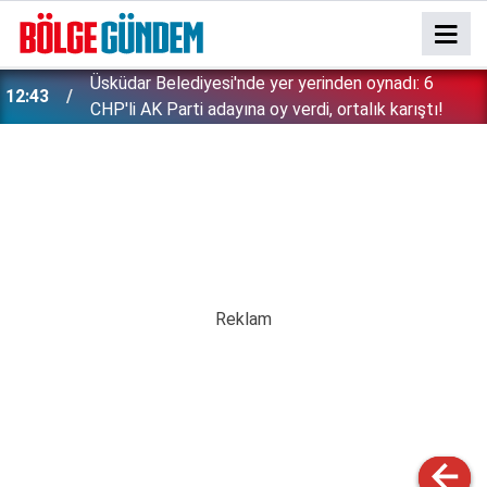
Çerçeve yasa imzasından sonra Bahçeli'den,
11:52
Demirtaş ve Öcalan hakkında açıklama geldi