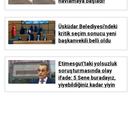
havlamaya başladı!
Üsküdar Belediyesi'ndeki
kritik seçim sonucu yeni
başkanvekili belli oldu
Etimesgut'taki yolsuzluk
soruşturmasında olay
ifade: 5 Sene buradayız,
yiyebildiğiniz kadar yiyin