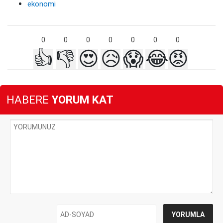
ekonomi
0
0
0
0
0
0
0
👍
👎
😍
😥
😱
😂
😡
HABERE
YORUM KAT