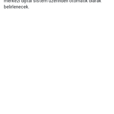
merkezi dijital sistem üzerinden otomatik olarak
belirlenecek.