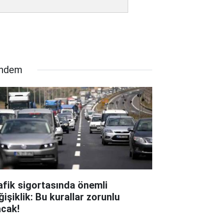
ndem
afik sigortasında önemli
ğişiklik: Bu kurallar zorunlu
acak!