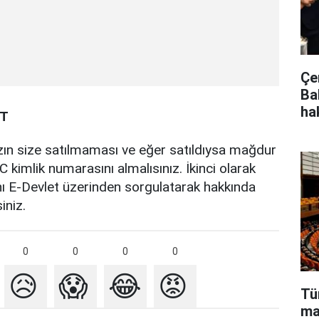
Çe
Ba
ha
AT
ihazın size satılmaması ve eğer satıldıysa mağdur
 kimlik numarasını almalısınız. İkinci olarak
nı E-Devlet üzerinden sorgulatarak hakkında
iniz.
0
0
0
0
😥
😱
😂
😡
Tü
ma