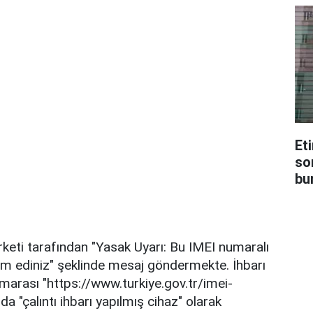
Et
so
bur
eti tarafından "Yasak Uyarı: Bu IMEI numaralı
slim ediniz" şeklinde mesaj göndermekte. İhbarı
marası "https://www.turkiye.gov.tr/imei-
 "çalıntı ihbarı yapılmış cihaz" olarak