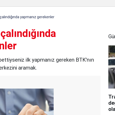
çalındığında yapmanız gerekenler
çalındığında
Gü
nler
bettiyseniz ilk yapmanız gereken BTK'nın
rkezini aramak.
Tr
de
ol