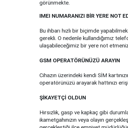
görünmekte.
IMEI NUMARANIZI BİR YERE NOT E
Bu ihbarı hızlı bir biçimde yapabilm
gerekli. O nedenle kullandığımız telef
ulaşabileceğimiz bir yere not etmeniz 
GSM OPERATÖRÜNÜZÜ ARAYIN
Cihazın üzerindeki kendi SİM kartınız
operatörünüzü arayarak hattınızı eri
ŞİKAYETÇİ OLDUN
Hırsızlık, gasp ve kapkaç gibi duruml
ikametgahınızın veya olayın gerçekle
gerçekleştiği ilçe emniyet müdürlüğün