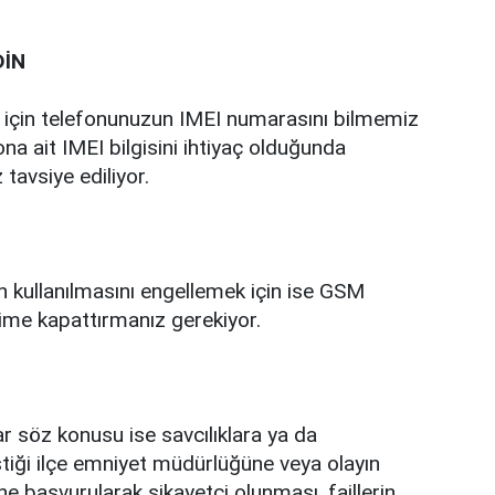
DİN
ek için telefonunuzun IMEI numarasını bilmemiz
ona ait IMEI bilgisini ihtiyaç olduğunda
tavsiye ediliyor.
ın kullanılmasını engellemek için ise GSM
şime kapattırmanız gerekiyor.
ar söz konusu ise savcılıklara ya da
ştiği ilçe emniyet müdürlüğüne veya olayın
e başvurularak şikayetçi olunması, faillerin