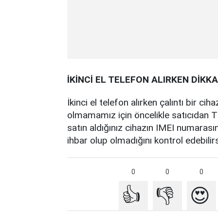
İKİNCİ EL TELEFON ALIRKEN DİKK
İkinci el telefon alırken çalıntı bir c
olmamamız için öncelikle satıcıdan TC
satın aldığınız cihazın IMEI numarası
ihbar olup olmadığını kontrol edebilirs
0
0
0
👍
👎
😍