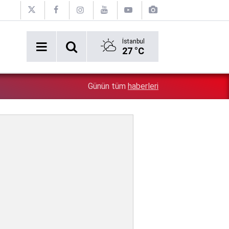
İstanbul
27 °C
6:22
Bu adam ne yapıyor? Önce ayaklarını öptü, sonra havla
Günün tüm
haberleri