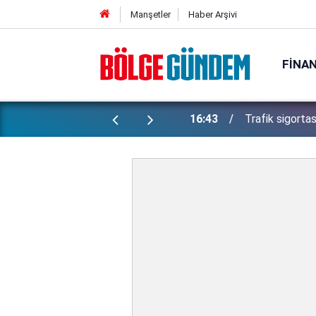
Manşetler
Haber Arşivi
FINA
Kabin bagajı için ek ücret alınacak!
16:43
Trafik sigortas