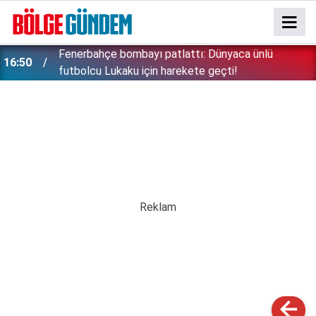
Konuşanlar'da söyledikleri başını derde soktu:
15:37
Peşine düşen emniyet Özbek kadını gözaltına aldı!