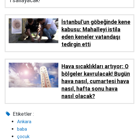
'i sallayacak!
İstanbul'un göbeğinde kene
kabusu: Mahalleyi istila
eden keneler vatandaşı
tedirgin etti
Hava sıcaklıkları artıyor: O
bölgeler kavrulacak! Bugün
hava nasıl, cumartesi hava
nasıl, hafta sonu hava
nasıl olacak?
Etiketler :
Ankara
baba
çocuk