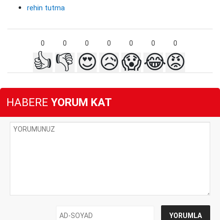
rehin tutma
0
0
0
0
0
0
0
👍
👎
😍
😥
😱
😂
😡
HABERE
YORUM KAT