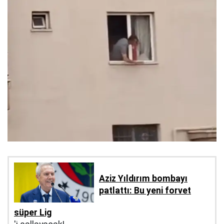
Aziz Yıldırım bombayı
patlattı: Bu yeni forvet
süper Lig