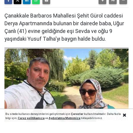
Çanakkale Barbaros Mahallesi Şehit Gürol caddesi
Derya Apartmanında bulunan bir dairede baba, Uğur
Çanlı (41) evine geldiğinde eşi Sevda ve oğlu 9
yaşındaki Yusuf Talha'yı baygın halde buldu.
Bu sitede kullanıcı deneyimlerini geliştirmek için
Çerezler
kullanılmaktadır. Daha fazla
Reklamı Kapat
bilgi için;
Çerez politika
mıza
ve
Aydınlatma Metnimize
tıklayabilirsiniz.
1
10