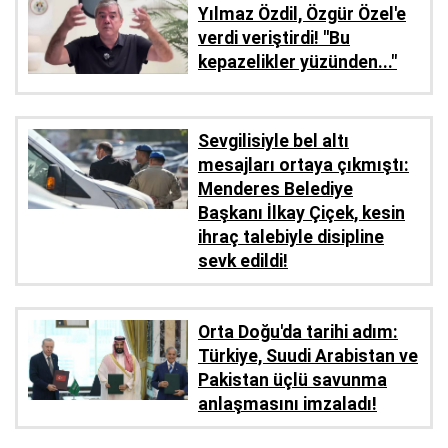
Yılmaz Özdil, Özgür Özel'e
verdi veriştirdi! ''Bu
kepazelikler yüzünden..."
Sevgilisiyle bel altı
mesajları ortaya çıkmıştı:
Menderes Belediye
Başkanı İlkay Çiçek, kesin
ihraç talebiyle disipline
sevk edildi!
Orta Doğu'da tarihi adım:
Türkiye, Suudi Arabistan ve
Pakistan üçlü savunma
anlaşmasını imzaladı!