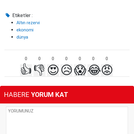
Etiketler :
Altın rezervi
ekonomi
dünya
0
0
0
0
0
0
0
👍
👎
😍
😥
😱
😂
😡
HABERE
YORUM KAT