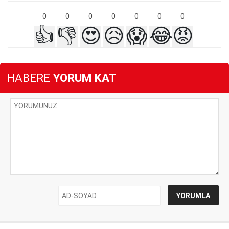
0
0
0
0
0
0
0
👍
👎
😍
😥
😱
😂
😡
HABERE
YORUM KAT