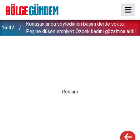
Konuşanlar'da söyledikleri başını derde soktu:
15:37
Peşine düşen emniyet Özbek kadını gözaltına aldı!