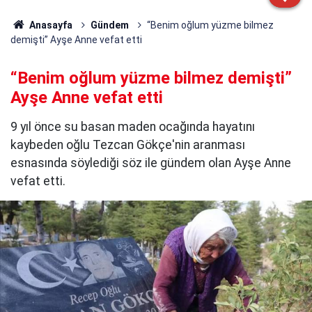
Anasayfa
Gündem
“Benim oğlum yüzme bilmez
demişti” Ayşe Anne vefat etti
“Benim oğlum yüzme bilmez demişti”
Ayşe Anne vefat etti
9 yıl önce su basan maden ocağında hayatını
kaybeden oğlu Tezcan Gökçe'nin aranması
esnasında söylediği söz ile gündem olan Ayşe Anne
vefat etti.