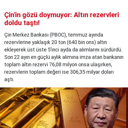
Çin'in gözü doymuyor: Altın rezervleri
doldu taştı!
Çin Merkez Bankası (PBOC), temmuz ayında
rezervlerine yaklaşık 20 ton (640 bin ons) altın
ekleyerek üst üste 5’inci ayda da alımlarını sürdürdü.
Son 22 ayın en güçlü aylık alımına imza atan bankanın
toplam altın rezervi 76,08 milyon onsa ulaşırken,
rezervlerin toplam değeri ise 306,35 milyar doları
aştı.