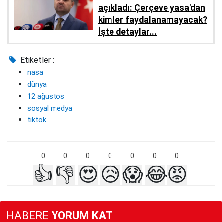
açıkladı: Çerçeve yasa'dan
kimler faydalanamayacak?
İşte detaylar...
Etiketler :
nasa
dünya
12 ağustos
sosyal medya
tiktok
0
0
0
0
0
0
0
👍
👎
😍
😥
😱
😂
😡
HABERE
YORUM KAT