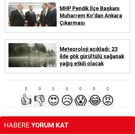
MHP Pendik İlçe Başkanı
Muharrem Kır’dan Ankara
Çıkarması
Meteoroloji açıkladı: 23
ilde gök gürültülü sağanak
yağış etkili olacak
0
0
0
0
0
0
0
👍
👎
😍
😥
😱
😂
😡
HABERE
YORUM KAT