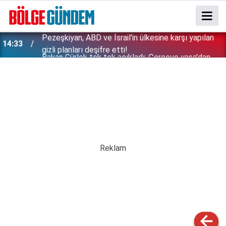
Bakan Gürlek tek tek açıkladı: Çerçeve yasa'dan
13:29
kimler faydalanamayacak? İşte detaylar...