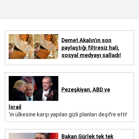
Demet Akalın'ın son
paylaştığı filtresiz hali,
sosyal medyayı salladı!
Pezeşkiyan, ABD ve
İsrail
'in ülkesine karşı yapılan gizli planları deşifre etti!
Bakan Gürlek tek tek