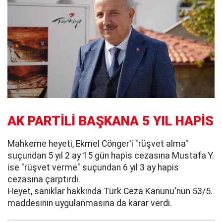
AK PARTİLİ BAŞKANA 5 YIL HAPİS
Mahkeme heyeti, Ekmel Cönger'i "rüşvet alma"
suçundan 5 yıl 2 ay 15 gün hapis cezasına Mustafa Y.
ise "rüşvet verme" suçundan 6 yıl 3 ay hapis
cezasına çarptırdı.
Heyet, sanıklar hakkında Türk Ceza Kanunu'nun 53/5.
maddesinin uygulanmasına da karar verdi.