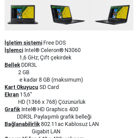
İşletim sistemi
Free DOS
İşlemci
Intel® Celeron® N3060
1,6 GHz; Çift çekirdek
Bellek
DDR3L
2 GB
e kadar 8 GB (maksimum)
Kart Okuyucu
SD Card
Ekran
15,6"
HD (1366 x 768) Çözünürlük
Grafik
Intel® HD Graphics 400
DDR3L Paylaşımlı grafik belleği
Bağlanabilirlik
802.11ac Kablosuz LAN
Gigabit LAN