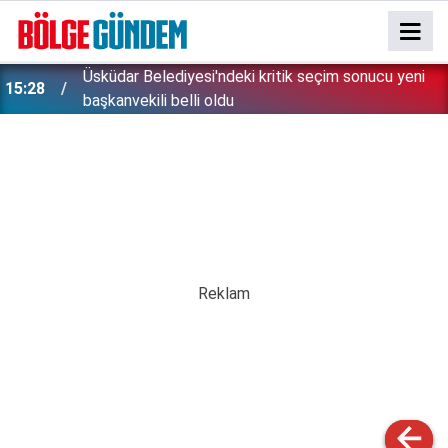
Etimesgut'taki yolsuzluk soruşturmasında olay
13:33
ifade: 5 Sene buradayız, yiyebildiğiniz kadar yiyin