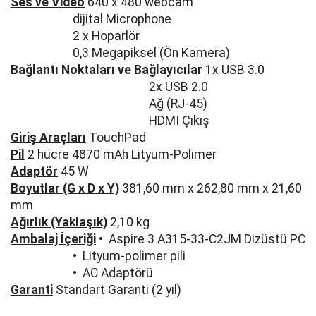
Ses ve Video
640 x 480 webcam
dijital Microphone
2 x Hoparlör
0,3 Megapiksel (Ön Kamera)
Bağlantı Noktaları ve Bağlayıcılar
1x USB 3.0
2x USB 2.0
Ağ (RJ-45)
HDMI Çıkış
Giriş Araçları
TouchPad
Pil
2 hücre 4870 mAh Lityum-Polimer
Adaptör
45 W
Boyutlar (G x D x Y)
381,60 mm x 262,80 mm x 21,60
mm
Ağırlık (Yaklaşık)
2,10 kg
Ambalaj İçeriği
• Aspire 3 A315-33-C2JM Dizüstü PC
• Lityum-polimer pili
• AC Adaptörü
Garanti
Standart Garanti (2 yıl)