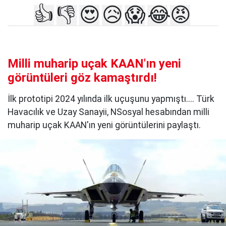
👍
👎
😍
😥
😱
😂
😡
Milli muharip uçak KAAN'ın yeni
görüntüleri göz kamaştırdı!
İlk prototipi 2024 yılında ilk uçuşunu yapmıştı.... Türk
Havacılık ve Uzay Sanayii, NSosyal hesabından milli
muharip uçak KAAN'ın yeni görüntülerini paylaştı.