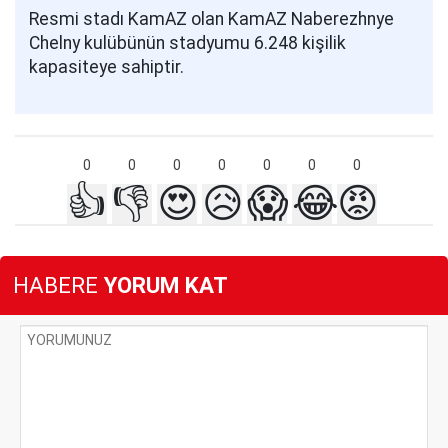
Resmi stadı KamAZ olan KamAZ Naberezhnye
Chelny kulübünün stadyumu 6.248 kişilik
kapasiteye sahiptir.
0
0
0
0
0
0
0
👍
👎
😍
😥
😱
😂
😡
HABERE
YORUM KAT