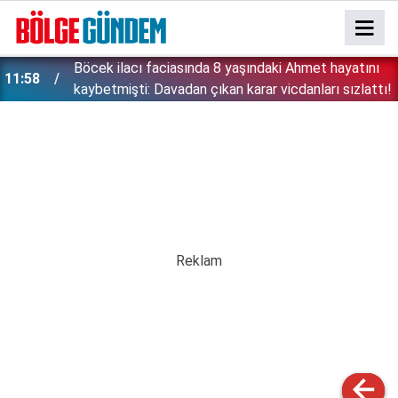
:
Böcek ilacı faciasında 8 yaşındaki Ahmet hayatını
11:58
kaybetmişti: Davadan çıkan karar vicdanları sızlattı!