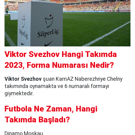
Viktor Svezhov Hangi Takımda
2023, Forma Numarası Nedir?
Viktor Svezhov
şuan KamAZ Naberezhnye Chelny
takımında oynamakta ve 6 numaralı formayı
giymektedir.
Futbola Ne Zaman, Hangi
Takımda Başladı?
Dinamo Moskau