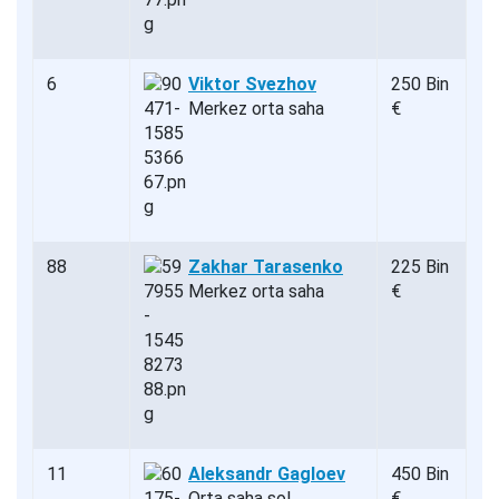
6
Viktor Svezhov
250 Bin
Merkez orta saha
€
88
Zakhar Tarasenko
225 Bin
Merkez orta saha
€
11
Aleksandr Gagloev
450 Bin
Orta saha sol
€