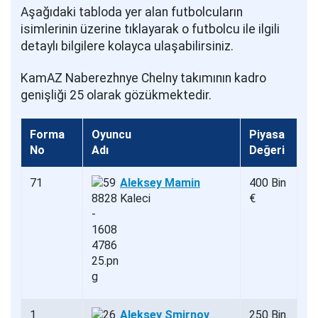
Aşağıdaki tabloda yer alan futbolcuların
isimlerinin üzerine tıklayarak o futbolcu ile ilgili
detaylı bilgilere kolayca ulaşabilirsiniz.
KamAZ Naberezhnye Chelny takımının kadro
genişliği 25 olarak gözükmektedir.
Forma
Oyuncu
Piyasa
No
Adı
Değeri
71
Aleksey Mamin
400 Bin
Kaleci
€
1
Aleksey Smirnov
250 Bin