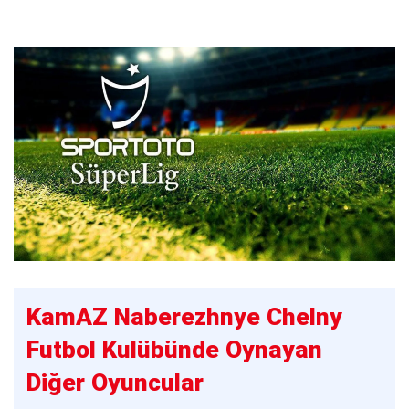
KamAZ Naberezhnye Chelny
Futbol Kulübünde Oynayan
Diğer Oyuncular