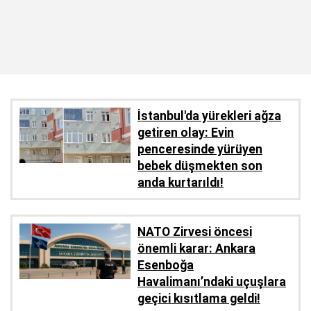
İstanbul'da yürekleri ağza
getiren olay: Evin
penceresinde yürüyen
bebek düşmekten son
anda kurtarıldı!
NATO Zirvesi öncesi
önemli karar: Ankara
Esenboğa
Havalimanı’ndaki uçuşlara
geçici kısıtlama geldi!