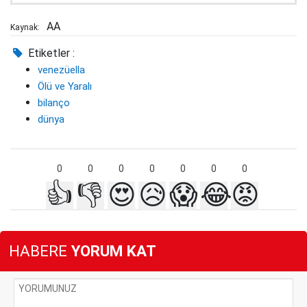
AA
Kaynak:
Etiketler :
venezüella
Ölü ve Yaralı
bilanço
dünya
0
0
0
0
0
0
0
👍
👎
😍
😥
😱
😂
😡
HABERE
YORUM KAT