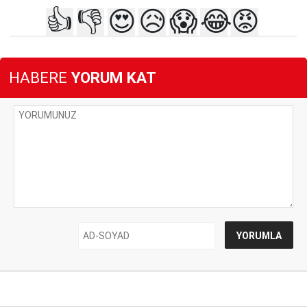
👍
👎
😍
😥
😱
😂
😡
HABERE
YORUM KAT