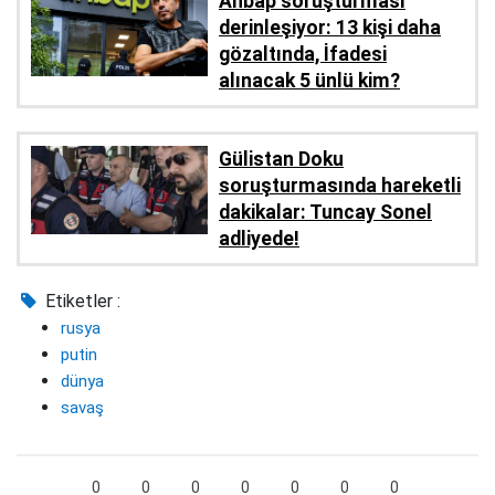
Ahbap soruşturması
derinleşiyor: 13 kişi daha
gözaltında, İfadesi
alınacak 5 ünlü kim?
Gülistan Doku
soruşturmasında hareketli
dakikalar: Tuncay Sonel
adliyede!
Etiketler :
rusya
putin
dünya
savaş
0
0
0
0
0
0
0