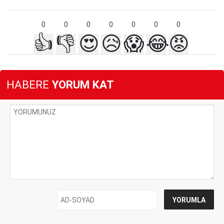
0
0
0
0
0
0
0
👍
👎
😍
😥
😱
😂
😡
HABERE
YORUM KAT