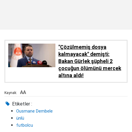
''Çözülmemiş dosya
kalmayacak'' demişti:
Bakan Gürlek şüpheli 2
çocuğun ölümünü mercek
altına aldı!
AA
Kaynak:
Etiketler :
Ousmane Dembele
ünlü
futbolcu