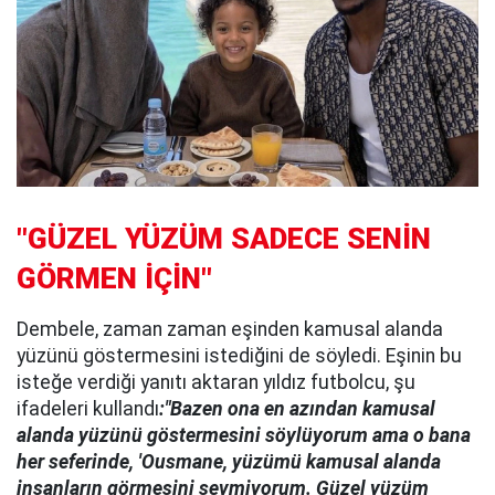
"GÜZEL YÜZÜM SADECE SENİN
GÖRMEN İÇİN"
Dembele, zaman zaman eşinden kamusal alanda
yüzünü göstermesini istediğini de söyledi. Eşinin bu
isteğe verdiği yanıtı aktaran yıldız futbolcu, şu
ifadeleri kullandı
:"Bazen ona en azından kamusal
alanda yüzünü göstermesini söylüyorum ama o bana
her seferinde, 'Ousmane, yüzümü kamusal alanda
insanların görmesini sevmiyorum. Güzel yüzüm