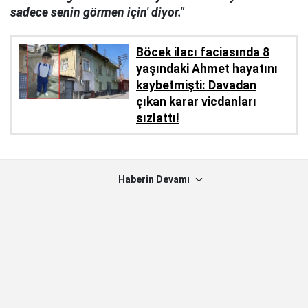
sadece senin görmen için' diyor."
Böcek ilacı faciasında 8
yaşındaki Ahmet hayatını
kaybetmişti: Davadan
çıkan karar vicdanları
sızlattı!
Haberin Devamı