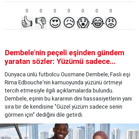
0
0
0
0
0
0
0
👍
👎
😍
😥
😱
😂
😡
Dembele'nin peçeli eşinden gündem
yaratan sözler: Yüzümü sadece...
Dünyaca ünlü futbolcu Ousmane Dembele, Faslı eşi
Rima Edbouche'nin kamuoyunda yüzünü örtmeyi
tercih etmesiyle ilgili açıklamalarda bulundu.
Dembele, eşinin bu kararının dini hassasiyetlerin yanı
sıra bir de kendisine "Güzel yüzüm sadece senin
görmen için" dediğini dile getirdi.