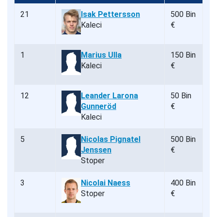
21
Isak Pettersson
500 Bin
Kaleci
€
1
Marius Ulla
150 Bin
Kaleci
€
12
Leander Larona
50 Bin
Gunneröd
€
Kaleci
5
Nicolas Pignatel
500 Bin
Jenssen
€
Stoper
3
Nicolai Naess
400 Bin
Stoper
€