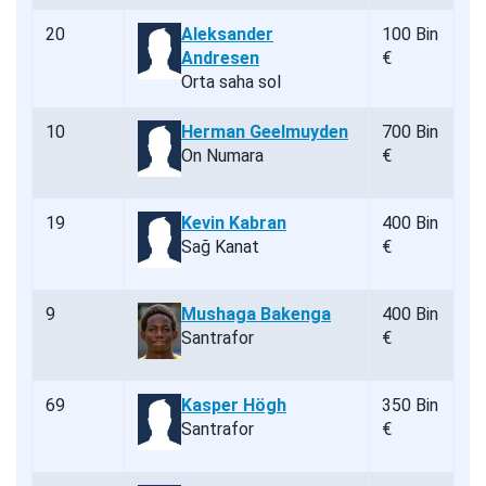
20
Aleksander
100 Bin
Andresen
€
Orta saha sol
10
Herman Geelmuyden
700 Bin
On Numara
€
19
Kevin Kabran
400 Bin
Sağ Kanat
€
9
Mushaga Bakenga
400 Bin
Santrafor
€
69
Kasper Högh
350 Bin
Santrafor
€