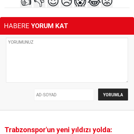
👍
👎
😍
😥
😱
😂
😡
HABERE
YORUM KAT
Trabzonspor'un yeni yıldızı yolda: