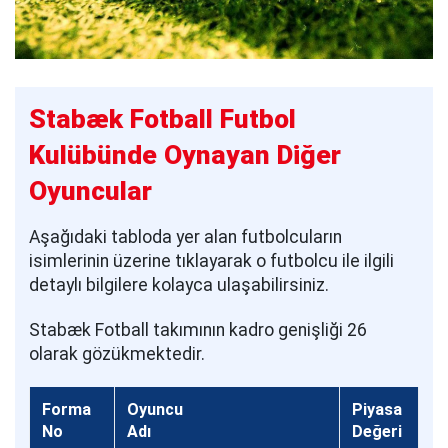
Stabæk Fotball Futbol
Kulübünde Oynayan Diğer
Oyuncular
Aşağıdaki tabloda yer alan futbolcuların
isimlerinin üzerine tıklayarak o futbolcu ile ilgili
detaylı bilgilere kolayca ulaşabilirsiniz.
Stabæk Fotball takımının kadro genişliği 26
olarak gözükmektedir.
Forma
Oyuncu
Piyasa
No
Adı
Değeri