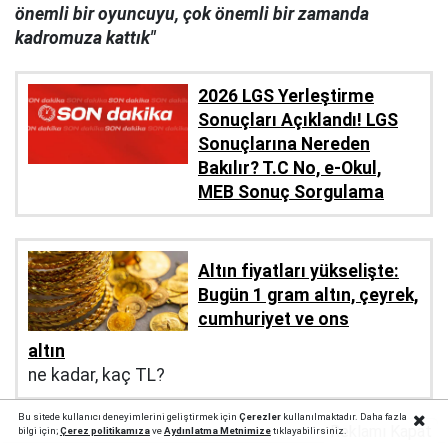
önemli bir oyuncuyu, çok önemli bir zamanda
kadromuza kattık"
2026 LGS Yerleştirme
Sonuçları Açıklandı! LGS
Sonuçlarına Nereden
Bakılır? T.C No, e-Okul,
MEB Sonuç Sorgulama
Altın fiyatları yükselişte:
Bugün 1 gram altın, çeyrek,
cumhuriyet ve ons
altın
ne kadar, kaç TL?
Bu sitede kullanıcı deneyimlerini geliştirmek için
Çerezler
kullanılmaktadır. Daha fazla
Reklamı Kapat
bilgi için;
Çerez politika
mıza
ve
Aydınlatma Metnimize
tıklayabilirsiniz.