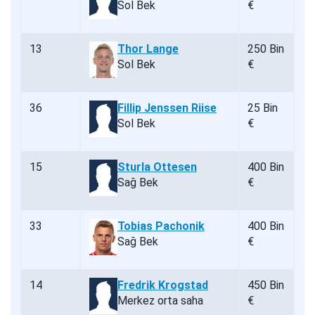
Sol Bek
€
13
Thor Lange
250 Bin
Sol Bek
€
36
Fillip Jenssen Riise
25 Bin
Sol Bek
€
15
Sturla Ottesen
400 Bin
Sağ Bek
€
33
Tobias Pachonik
400 Bin
Sağ Bek
€
14
Fredrik Krogstad
450 Bin
Merkez orta saha
€