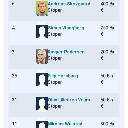
6
Andreas Skovgaard
400 Bin
Stoper
€
4
Simen Wangberg
250 Bin
Stoper
€
2
Kasper Pedersen
200 Bin
Stoper
€
25
Filip Hornburg
50 Bin
Stoper
€
31
Olav Lilleören Veum
50 Bin
Stoper
€
11
Nikolas Walstad
300 Bin