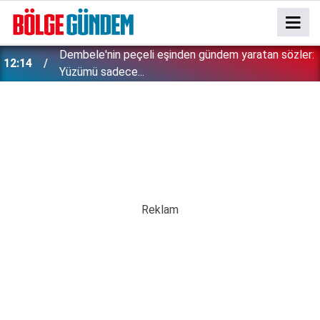
Dembele'nin peçeli eşinden gündem yaratan sözler:
12:14
Yüzümü sadece...