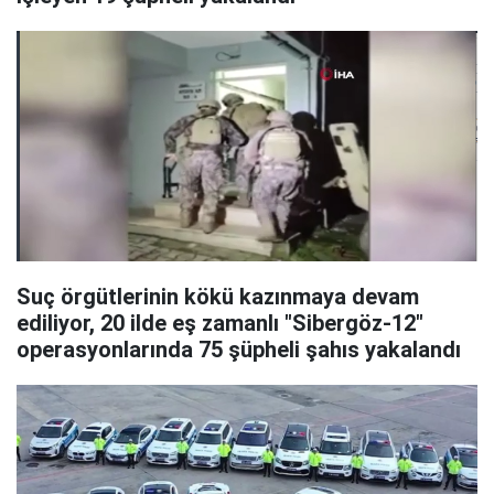
Suç örgütlerinin kökü kazınmaya devam
ediliyor, 20 ilde eş zamanlı "Sibergöz-12"
operasyonlarında 75 şüpheli şahıs yakalandı