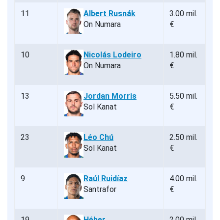
11
Albert Rusnák
3.00 mil.
On Numara
€
10
Nicolás Lodeiro
1.80 mil.
On Numara
€
13
Jordan Morris
5.50 mil.
Sol Kanat
€
23
Léo Chú
2.50 mil.
Sol Kanat
€
9
Raúl Ruidíaz
4.00 mil.
Santrafor
€
19
Héber
2.00 mil.