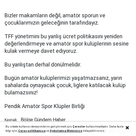
Bizler makamların değil, amatör sporun ve
çocuklarımızın geleceğinin tarafındayız.
TFF yönetimini bu yanlış ücret politikasını yeniden
değerlendirmeye ve amatör spor kulüplerinin sesine
kulak vermeye davet ediyoruz.
Bu yanlıştan derhal dönülmelidir.
Bugün amatör kulüplerimizi yaşatmazsanız, yarın
sahalarda oynayacak çocuk, liglere katılacak kulüp
bulamazsınız!
Pendik Amatör Spor Klüpler Birliği
Bölge Gündem Haber
Kaynak:
Bu sitede kullanıcı deneyimlerini geliştirmek için
Çerezler
kullanılmaktadır. Daha fazla
Reklamı Kapat
Etiketler :
bilgi için;
Çerez politika
mıza
ve
Aydınlatma Metnimize
tıklayabilirsiniz.