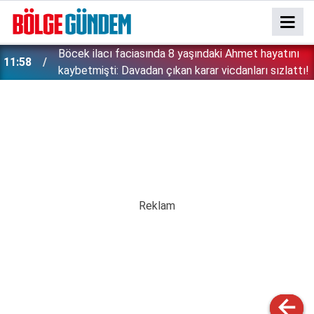
:
Böcek ilacı faciasında 8 yaşındaki Ahmet hayatını
11:58
kaybetmişti: Davadan çıkan karar vicdanları sızlattı!