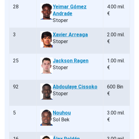
28
Yeimar Gómez
4.00 mil.
Andrade
€
Stoper
3
Xavier Arreaga
2.00 mil.
Stoper
€
25
Jackson Ragen
1.00 mil.
Stoper
€
92
Abdoulaye Cissoko
600 Bin
Stoper
€
5
Nouhou
3.00 mil.
Sol Bek
€
16
Álex Roldán
3.00 mil.