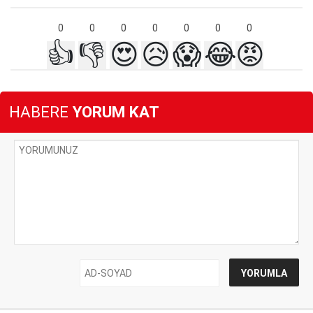
0
0
0
0
0
0
0
👍
👎
😍
😥
😱
😂
😡
HABERE
YORUM KAT