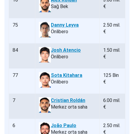
Sağ Bek
€
75
Danny Leyva
2.50 mil.
Önlibero
€
84
Josh Atencio
1.50 mil.
Önlibero
€
77
Sota Kitahara
125 Bin
Önlibero
€
7
Cristian Roldán
6.00 mil.
Merkez orta saha
€
6
João Paulo
2.50 mil.
Merkez orta saha
€