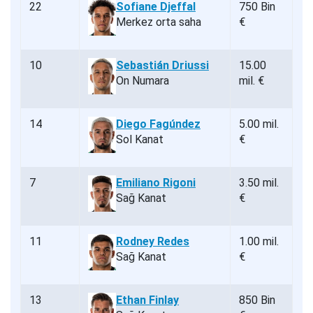
22
Sofiane Djeffal
750 Bin
Merkez orta saha
€
10
Sebastián Driussi
15.00
On Numara
mil. €
14
Diego Fagúndez
5.00 mil.
Sol Kanat
€
7
Emiliano Rigoni
3.50 mil.
Sağ Kanat
€
11
Rodney Redes
1.00 mil.
Sağ Kanat
€
13
Ethan Finlay
850 Bin