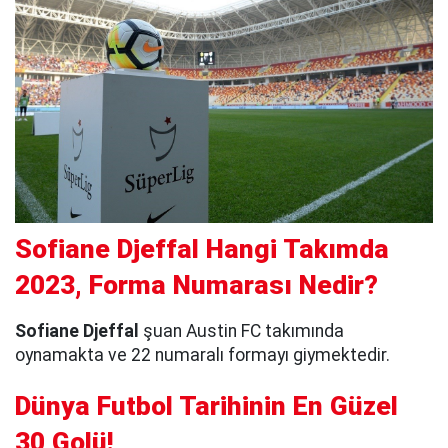
Sofiane Djeffal Hangi Takımda
2023, Forma Numarası Nedir?
Sofiane Djeffal
şuan Austin FC takımında
oynamakta ve 22 numaralı formayı giymektedir.
Dünya Futbol Tarihinin En Güzel
30 Golü!