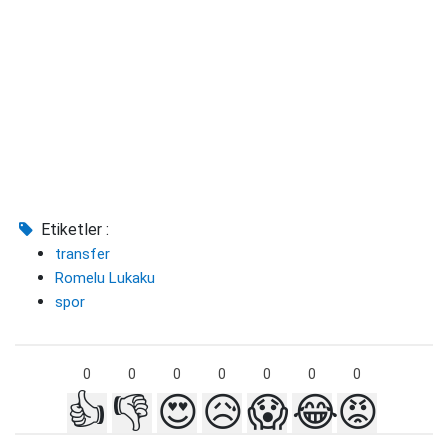
Etiketler :
transfer
Romelu Lukaku
spor
0
0
0
0
0
0
0
👍
👎
😍
😥
😱
😂
😡