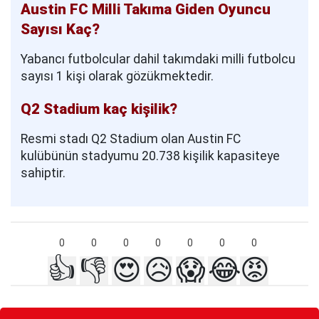
Austin FC Milli Takıma Giden Oyuncu
Sayısı Kaç?
Yabancı futbolcular dahil takımdaki milli futbolcu
sayısı 1 kişi olarak gözükmektedir.
Q2 Stadium kaç kişilik?
Resmi stadı Q2 Stadium olan Austin FC
kulübünün stadyumu 20.738 kişilik kapasiteye
sahiptir.
0
0
0
0
0
0
0
👍
👎
😍
😥
😱
😂
😡