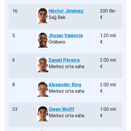
16
Héctor Jiménez
200 Bin
Sağ Bek
€
5
Jhojan Valencia
1.20 mil.
Önlibero
€
6
Daniel Pereira
2.00 mil.
Merkez orta saha
€
8
Alexander Ring
2.00 mil.
Merkez orta saha
€
33
Owen Wolff
1.00 mil.
Merkez orta saha
€