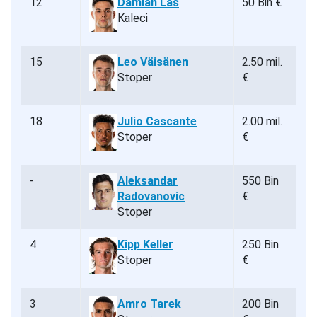
12
Damian Las
50 Bin €
Kaleci
15
Leo Väisänen
2.50 mil.
Stoper
€
18
Julio Cascante
2.00 mil.
Stoper
€
-
Aleksandar
550 Bin
Radovanovic
€
Stoper
4
Kipp Keller
250 Bin
Stoper
€
3
Amro Tarek
200 Bin