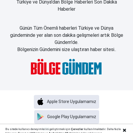
Türkiye ve Dünya'dan Bölge Haberleri Son Dakika
Haberler
Günün Tüm Önemli haberleri Türkiye ve Dünya
gündeminde yer alan son dakika gelişmeleri artık Bölge
Gündem'de.
Bölgenizin Gündemini size ulaştıran haber sitesi..
Apple Store Uygulamamız
Google Play Uygulamamız
Haber Portalı Yazılımı
Bu sitede kullanıcı deneyimlerini geliştirmek için
Çerezler
kullanılmaktadır. Daha fazla