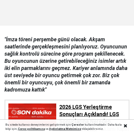
"İmza töreni perşembe günü olacak. Akşam
saatlerinde gerçekleşmesini planlıyoruz. Oyuncunun
sağlık kontrolü sürecine göre program şekillenecek.
Bu oyuncunun üzerine getirebileceğiniz isimler artık
iki elin parmaklarını geçmez. Kariyer anlamında daha
üst seviyede bir oyuncu getirmek çok zor. Biz çok
önemli bir oyuncuyu, çok önemli bir zamanda
kadromuza kattık"
2026 LGS Yerleştirme
Sonuçları Açıklandı! LGS
Sonuçlarına Nereden
Bu sitede kullanıcı deneyimlerini geliştirmek için
Çerezler
kullanılmaktadır. Daha fazla
Bakılır? T.C No, e-Okul,
Reklamı Kapat
bilgi için;
Çerez politika
mıza
ve
Aydınlatma Metnimize
tıklayabilirsiniz.