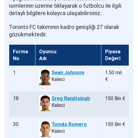
isimlerinin üzerine tıklayarak o futbolcu ile ilgili
detaylı bilgilere kolayca ulaşabilirsiniz.
Toronto FC takımının kadro genişliği 27 olarak
gözükmektedir.
Forma
Oyuncu
Piyasa
No
Adı
Değeri
1
Sean Johnson
1.50 mil.
Kaleci
€
18
Greg Ranjitsingh
150 Bin €
Kaleci
30
Tomás Romero
150 Bin €
Kaleci