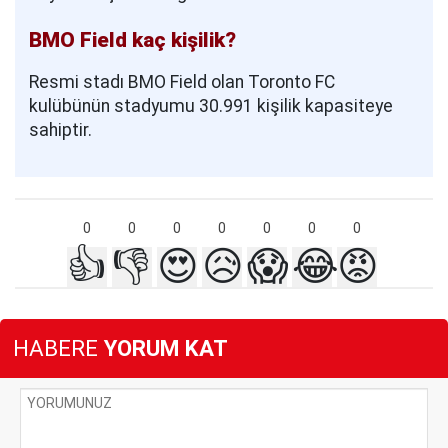
BMO Field kaç kişilik?
Resmi stadı BMO Field olan Toronto FC
kulübünün stadyumu 30.991 kişilik kapasiteye
sahiptir.
0
0
0
0
0
0
0
👍
👎
😍
😥
😱
😂
😡
HABERE
YORUM KAT