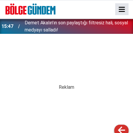
n
Demet Akalın'ın son paylaştığı filtresiz hali, sosyal
15:47
medyayı salladı!