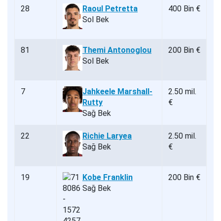
28
Raoul Petretta
400 Bin €
Sol Bek
81
Themi Antonoglou
200 Bin €
Sol Bek
7
Jahkeele Marshall-
2.50 mil.
Rutty
€
Sağ Bek
22
Richie Laryea
2.50 mil.
Sağ Bek
€
19
Kobe Franklin
200 Bin €
Sağ Bek