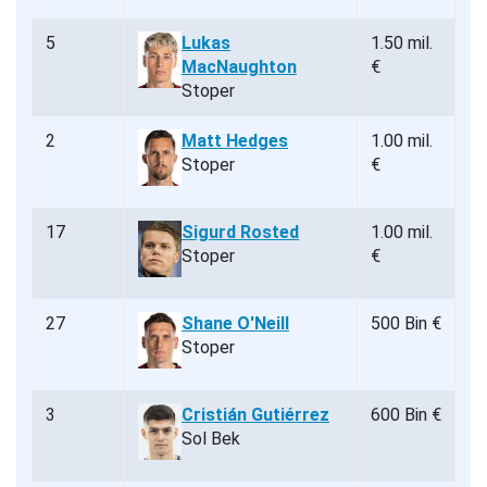
5
Lukas
1.50 mil.
MacNaughton
€
Stoper
2
Matt Hedges
1.00 mil.
Stoper
€
17
Sigurd Rosted
1.00 mil.
Stoper
€
27
Shane O'Neill
500 Bin €
Stoper
3
Cristián Gutiérrez
600 Bin €
Sol Bek