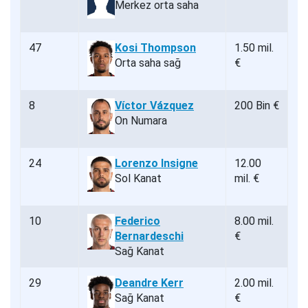
Merkez orta saha
47
Kosi Thompson
1.50 mil.
Orta saha sağ
€
8
Víctor Vázquez
200 Bin €
On Numara
24
Lorenzo Insigne
12.00
Sol Kanat
mil. €
10
Federico
8.00 mil.
Bernardeschi
€
Sağ Kanat
29
Deandre Kerr
2.00 mil.
Sağ Kanat
€