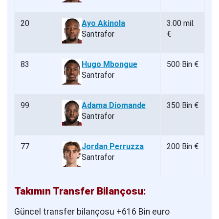
20
Ayo Akinola
3.00 mil.
Santrafor
€
83
Hugo Mbongue
500 Bin €
Santrafor
99
Adama Diomande
350 Bin €
Santrafor
77
Jordan Perruzza
200 Bin €
Santrafor
Takımın Transfer Bilançosu:
Güncel transfer bilançosu +616 Bin euro