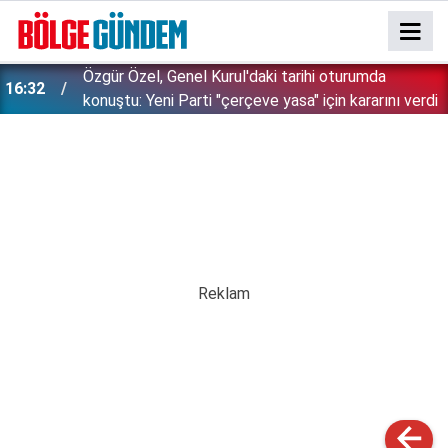
Özgür Özel, Genel Kurul'daki tarihi oturumda
16:32
konuştu: Yeni Parti "çerçeve yasa" için kararını verdi
15:59
Tuzla’da İshakpaşa Parkı mahalleye nefes oldu