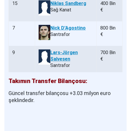
15
Niklas Sandberg
400 Bin
Sağ Kanat
€
7
Nick D'Agostino
800 Bin
Santrafor
€
9
Lars-Jörgen
700 Bin
Salvesen
€
Santrafor
Takımın Transfer Bilançosu:
Güncel transfer bilançosu +3.03 milyon euro
şeklindedir.