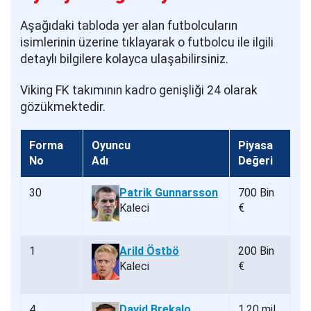
Aşağıdaki tabloda yer alan futbolcuların
isimlerinin üzerine tıklayarak o futbolcu ile ilgili
detaylı bilgilere kolayca ulaşabilirsiniz.
Viking FK takımının kadro genişliği 24 olarak
gözükmektedir.
Forma
Oyuncu
Piyasa
No
Adı
Değeri
30
Patrik Gunnarsson
700 Bin
Kaleci
€
1
Arild Östbö
200 Bin
Kaleci
€
4
David Brekalo
1.20 mil.