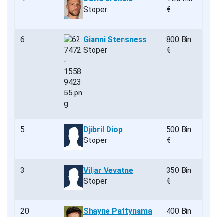
Stoper
€
6
Gianni Stensness
800 Bin
Stoper
€
5
Djibril Diop
500 Bin
Stoper
€
3
Viljar Vevatne
350 Bin
Stoper
€
20
Shayne Pattynama
400 Bin