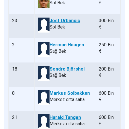
Sol Bek
€
23
Jost Urbancic
300 Bin
Sol Bek
€
2
Herman Haugen
250 Bin
Sağ Bek
€
18
Sondre Björshol
200 Bin
Sağ Bek
€
8
Markus Solbakken
600 Bin
Merkez orta saha
€
21
Harald Tangen
600 Bin
Merkez orta saha
€