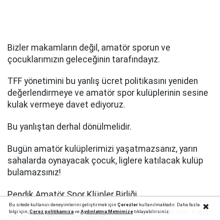
Bizler makamların değil, amatör sporun ve
çocuklarımızın geleceğinin tarafındayız.
TFF yönetimini bu yanlış ücret politikasını yeniden
değerlendirmeye ve amatör spor kulüplerinin sesine
kulak vermeye davet ediyoruz.
Bu yanlıştan derhal dönülmelidir.
Bugün amatör kulüplerimizi yaşatmazsanız, yarın
sahalarda oynayacak çocuk, liglere katılacak kulüp
bulamazsınız!
Pendik Amatör Spor Klüpler Birliği
Bu sitede kullanıcı deneyimlerini geliştirmek için
Çerezler
kullanılmaktadır. Daha fazla
Reklamı Kapat
bilgi için;
Çerez politika
mıza
ve
Aydınlatma Metnimize
tıklayabilirsiniz.
Bölge Gündem Haber
Kaynak: