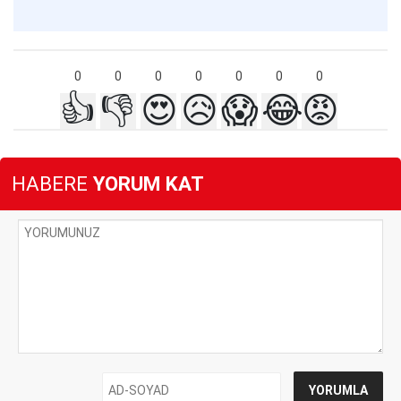
0
0
0
0
0
0
0
👍
👎
😍
😥
😱
😂
😡
HABERE
YORUM KAT