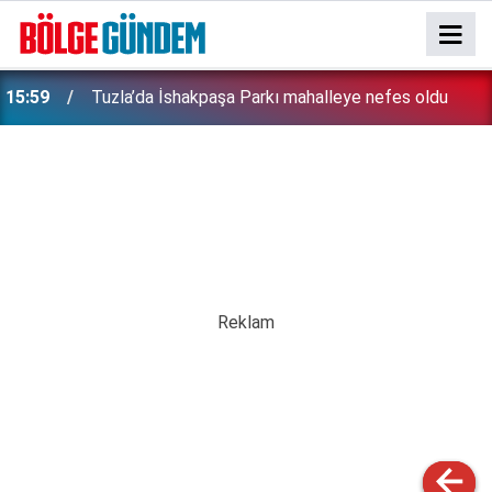
15:59
Tuzla’da İshakpaşa Parkı mahalleye nefes oldu