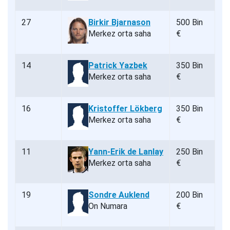
27
Birkir Bjarnason
500 Bin
Merkez orta saha
€
14
Patrick Yazbek
350 Bin
Merkez orta saha
€
16
Kristoffer Lökberg
350 Bin
Merkez orta saha
€
11
Yann-Erik de Lanlay
250 Bin
Merkez orta saha
€
19
Sondre Auklend
200 Bin
On Numara
€