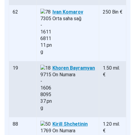
62
Ivan Komarov
250 Bin €
Orta saha sağ
19
Khoren Bayramyan
1.50 mil.
On Numara
€
88
Kirill Shchetinin
1.20 mil.
On Numara
€