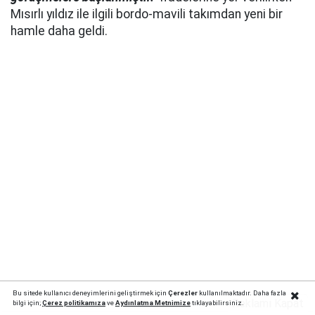
Mısırlı yıldız ile ilgili bordo-mavili takımdan yeni bir
hamle daha geldi.
Bu sitede kullanıcı deneyimlerini geliştirmek için
Çerezler
kullanılmaktadır. Daha fazla
Reklamı Kapat
bilgi için;
Çerez politika
mıza
ve
Aydınlatma Metnimize
tıklayabilirsiniz.