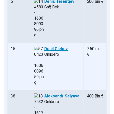
5
Denis Terentjev
500 Bin €
Sağ Bek
15
Danil Glebov
7.50 mil.
Önlibero
€
38
Aleksandr Selyava
400 Bin €
Önlibero