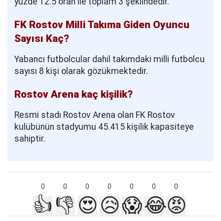
yüzde 12.5 oran ile toplam 3 şeklindedir.
FK Rostov Milli Takıma Giden Oyuncu
Sayısı Kaç?
Yabancı futbolcular dahil takımdaki milli futbolcu
sayısı 8 kişi olarak gözükmektedir.
Rostov Arena kaç kişilik?
Resmi stadı Rostov Arena olan FK Rostov
kulübünün stadyumu 45.415 kişilik kapasiteye
sahiptir.
0
0
0
0
0
0
0
👍
👎
😍
😥
😱
😂
😡