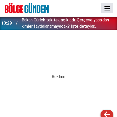
Bakan Gürlek tek tek açıkladı: Çerçeve yasa'dan
13:29
kimler faydalanamayacak? İşte detaylar...