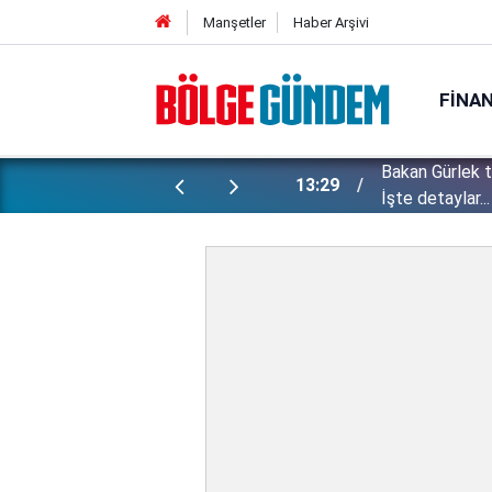
Manşetler
Haber Arşivi
FINA
Bakan Gürlek 
ı yapılan gizli planları deşifre etti!
13:29
İşte detaylar...