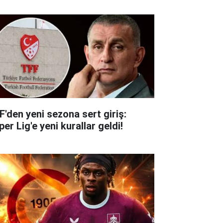
F'den yeni sezona sert giriş:
er Lig'e yeni kurallar geldi!