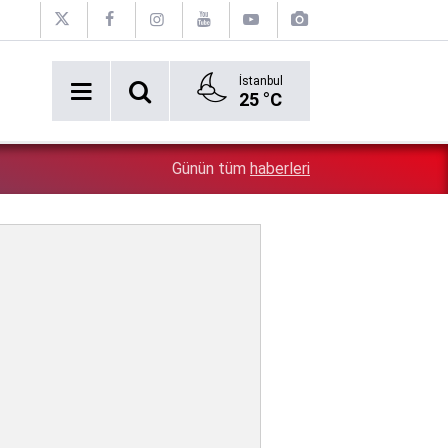
İstanbul
25 °C
2:54
Özgür Özel'e şok! Yüzde 50 ile kazandıkları il, CHP'de k
Günün tüm
haberleri