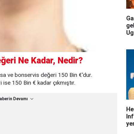
Gal
ge
Ug
ğeri Ne Kadar, Nedir?
sa ve bonservis değeri 150 Bin €'dur.
ise 150 Bin € kadar çıkmıştır.
aberin Devamı
He
In
yen