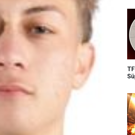
TF
Süp