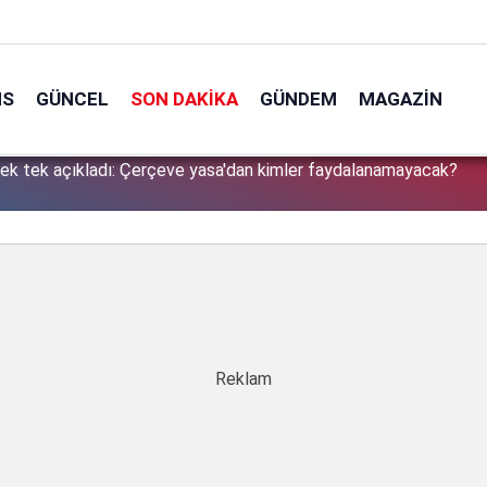
NS
GÜNCEL
SON DAKIKA
GÜNDEM
MAGAZIN
tek tek açıkladı: Çerçeve yasa'dan kimler faydalanamayacak?
1