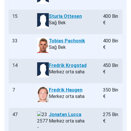
15
Sturla Ottesen
400 Bin
Sağ Bek
€
33
Tobias Pachonik
400 Bin
Sağ Bek
€
14
Fredrik Krogstad
450 Bin
Merkez orta saha
€
7
Fredrik Haugen
350 Bin
Merkez orta saha
€
47
Jonatan Lucca
275 Bin
Merkez orta saha
€