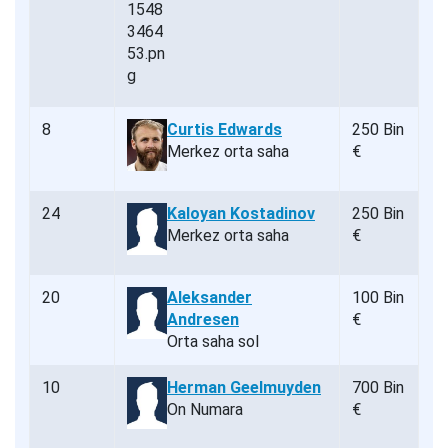
8
Curtis Edwards
250 Bin
Merkez orta saha
€
24
Kaloyan Kostadinov
250 Bin
Merkez orta saha
€
20
Aleksander
100 Bin
Andresen
€
Orta saha sol
10
Herman Geelmuyden
700 Bin
On Numara
€