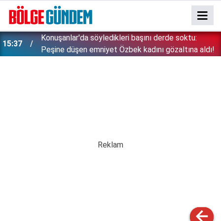
Konuşanlar'da söyledikleri başını derde soktu:
15:37
Peşine düşen emniyet Özbek kadını gözaltına aldı!