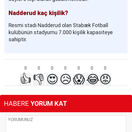
Nadderud kaç kişilik?
Resmi stadı Nadderud olan Stabæk Fotball
kulübünün stadyumu 7.000 kişilik kapasiteye
sahiptir.
0
0
0
0
0
0
0
👍
👎
😍
😥
😱
😂
😡
HABERE
YORUM KAT