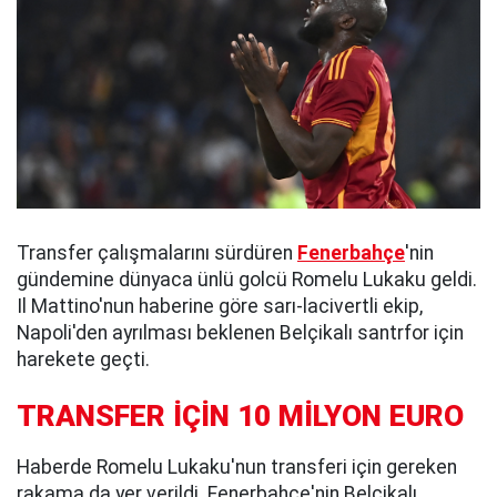
Transfer çalışmalarını sürdüren
Fenerbahçe
'nin
gündemine dünyaca ünlü golcü Romelu Lukaku geldi.
Il Mattino'nun haberine göre sarı-lacivertli ekip,
Napoli'den ayrılması beklenen Belçikalı santrfor için
harekete geçti.
TRANSFER İÇİN 10 MİLYON EURO
Haberde Romelu Lukaku'nun transferi için gereken
rakama da yer verildi. Fenerbahçe'nin Belçikalı