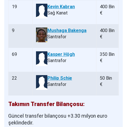
19
Kevin Kabran
400 Bin
Sağ Kanat
€
9
Mushaga Bakenga
400 Bin
Santrafor
€
69
Kasper Högh
350 Bin
Santrafor
€
22
Philip Schie
50 Bin
Santrafor
€
Takımın Transfer Bilançosu:
Güncel transfer bilançosu +3.30 milyon euro
şeklindedir.