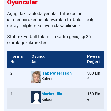
Oyuncular
Aşağıdaki tabloda yer alan futbolcuların
isimlerinin üzerine tıklayarak o futbolcu ile ilgili
detaylı bilgilere kolayca ulaşabilirsiniz.
Stabæk Fotball takımının kadro genişliği 26
olarak gözükmektedir.
Forma
Oyuncu
Piyasa
No
Adı
Değeri
21
Isak Pettersson
500 Bin
Kaleci
€
1
Marius Ulla
150 Bin
Kaleci
€