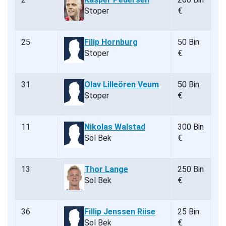
Stoper
€
25
Filip Hornburg
50 Bin
Stoper
€
31
Olav Lilleören Veum
50 Bin
Stoper
€
11
Nikolas Walstad
300 Bin
Sol Bek
€
13
Thor Lange
250 Bin
Sol Bek
€
36
Fillip Jenssen Riise
25 Bin
Sol Bek
€