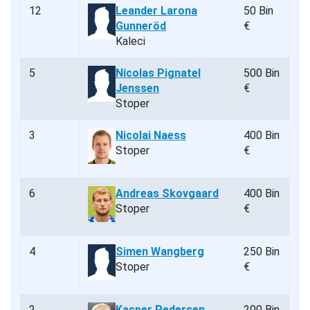
12
Leander Larona
50 Bin
Gunneröd
€
Kaleci
5
Nicolas Pignatel
500 Bin
Jenssen
€
Stoper
3
Nicolai Naess
400 Bin
Stoper
€
6
Andreas Skovgaard
400 Bin
Stoper
€
4
Simen Wangberg
250 Bin
Stoper
€
2
Kasper Pedersen
200 Bin