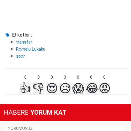
Etiketler :
transfer
Romelu Lukaku
spor
0
0
0
0
0
0
0
👍
👎
😍
😥
😱
😂
😡
HABERE
YORUM KAT