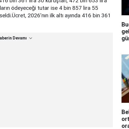
416 bin 361 lira 30 kuruştan, 472 bin 653 lira
rın ödeyeceği tutar ise 4 bin 857 lira 55
eldi.Ücret, 2026’nın ilk altı ayında 416 bin 361
Bu
ge
gü
aberin Devamı
Be
or
or