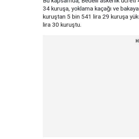
Bu kapsamda, Bedelli askerlik ücreti 
34 kuruşa, yoklama kaçağı ve bakayala
kuruştan 5 bin 541 lira 29 kuruşa yüks
lira 30 kuruştu.
H