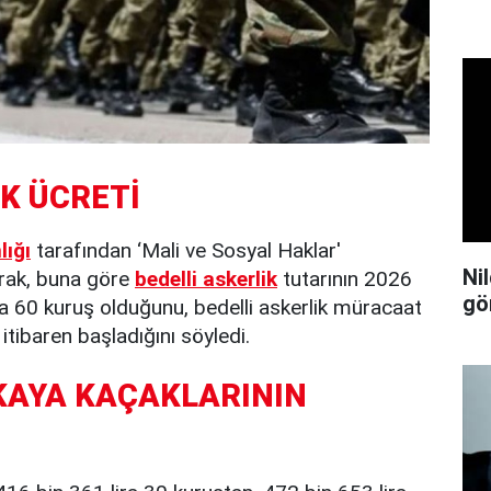
İK ÜCRETİ
lığı
tarafından ‘Mali ve Sosyal Haklar'
Ni
larak, buna göre
bedelli askerlik
tutarının 2026
gö
 lira 60 kuruş olduğunu, bedelli askerlik müracaat
tibaren başladığını söyledi.
KAYA KAÇAKLARININ