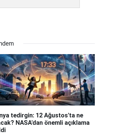
ndem
nya tedirgin: 12 Ağustos'ta ne
acak? NASA'dan önemli açıklama
ldi