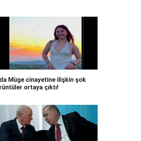
lda Müge cinayetine ilişkin şok
rüntüler ortaya çıktı!