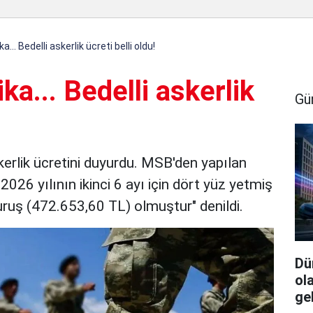
.. Bedelli askerlik ücreti belli oldu!
a... Bedelli askerlik
Gü
kerlik ücretini duyurdu. MSB'den yapılan
2026 yılının ikinci 6 ayı için dört yüz yetmiş
ş Kuruş (472.653,60 TL) olmuştur" denildi.
Dü
ol
ge