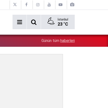
İstanbul
23 °C
2:54
Özgür Özel'e şok! Yüzde 50 ile kazandıkları il, CHP'de k
Günün tüm
haberleri