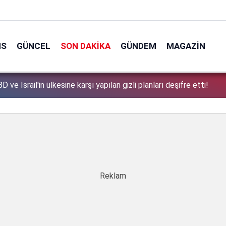
NS
GÜNCEL
SON DAKIKA
GÜNDEM
MAGAZIN
tek tek açıkladı: Çerçeve yasa'dan kimler faydalanamayacak?
1