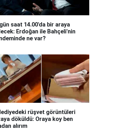
gün saat 14.00'da bir araya
lecek: Erdoğan ile Bahçeli'nin
ndeminde ne var?
lediyedeki rüşvet görüntüleri
taya döküldü: Oraya koy ben
adan alırım