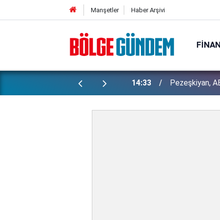
Manşetler
Haber Arşivi
FINA
Bakan Gürlek 
ı yapılan gizli planları deşifre etti!
13:29
İşte detaylar...