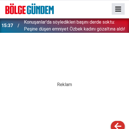
Konuşanlar'da söyledikleri başını derde soktu:
15:37
Peşine düşen emniyet Özbek kadını gözaltına aldı!