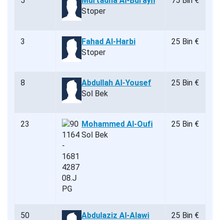
5
Murtadha Al-Burayh
75 Bin €
Stoper
3
Fahad Al-Harbi
25 Bin €
Stoper
8
Abdullah Al-Yousef
25 Bin €
Sol Bek
23
Mohammed Al-Oufi
25 Bin €
Sol Bek
50
Abdulaziz Al-Alawi
25 Bin €