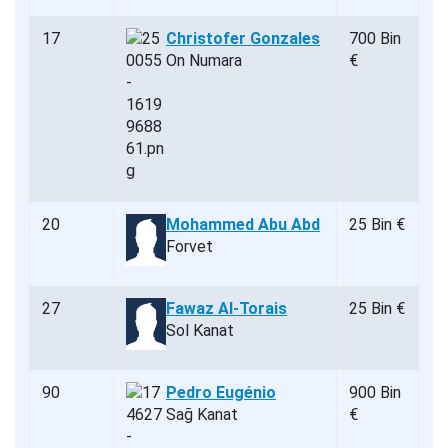
17
Christofer Gonzales
700 Bin
On Numara
€
20
Mohammed Abu Abd
25 Bin €
Forvet
27
Fawaz Al-Torais
25 Bin €
Sol Kanat
90
Pedro Eugénio
900 Bin
Sağ Kanat
€