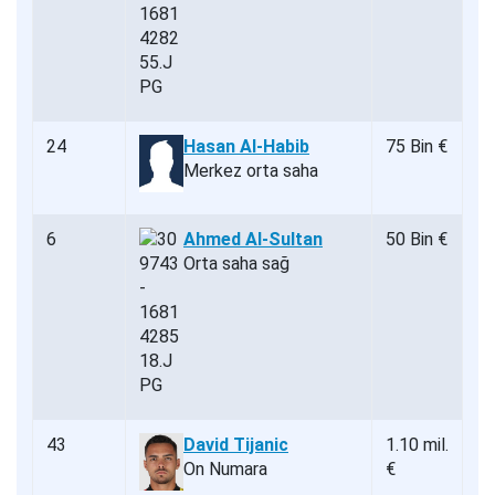
24
Hasan Al-Habib
75 Bin €
Merkez orta saha
6
Ahmed Al-Sultan
50 Bin €
Orta saha sağ
43
David Tijanic
1.10 mil.
On Numara
€