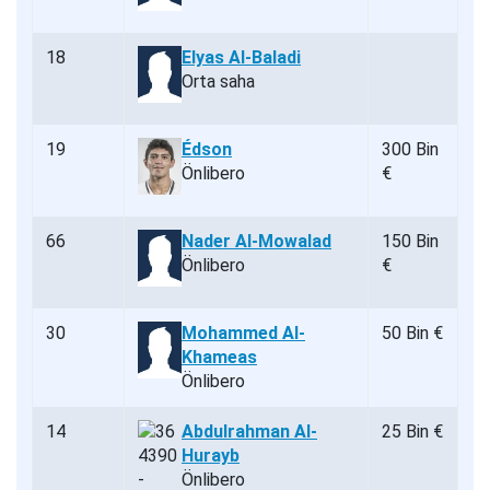
18
Elyas Al-Baladi
Orta saha
19
Édson
300 Bin
Önlibero
€
66
Nader Al-Mowalad
150 Bin
Önlibero
€
30
Mohammed Al-
50 Bin €
Khameas
Önlibero
14
Abdulrahman Al-
25 Bin €
Hurayb
Önlibero