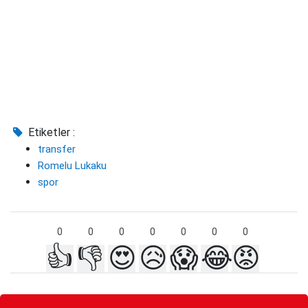
Etiketler :
transfer
Romelu Lukaku
spor
0
0
0
0
0
0
0
👍
👎
😍
😥
😱
😂
😡