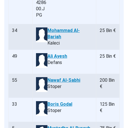
34
Mohammad Al-
25 Bin €
Bariah
Kaleci
49
Ali Ayesh
25 Bin €
Defans
55
Nawaf Al-Sabhi
200 Bin
Stoper
€
33
Boris Godal
125 Bin
Stoper
€