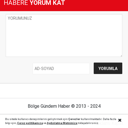
HABERE
YORUM KAT
Bölge Gündem Haber © 2013 - 2024
Bu sitede kullanıcı deneyimlerini geliştirmek için
Çerezler
kullanılmaktadır. Daha fazla
Reklamı Kapat
Anasayfa
Künye
Hakkımızda
İletişim
bilgi için;
Çerez politika
mıza
ve
Aydınlatma Metnimize
tıklayabilirsiniz.