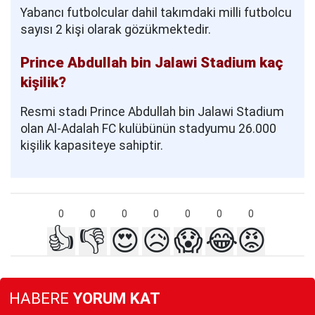
Yabancı futbolcular dahil takımdaki milli futbolcu
sayısı 2 kişi olarak gözükmektedir.
Prince Abdullah bin Jalawi Stadium kaç
kişilik?
Resmi stadı Prince Abdullah bin Jalawi Stadium
olan Al-Adalah FC kulübünün stadyumu 26.000
kişilik kapasiteye sahiptir.
0
0
0
0
0
0
0
👍
👎
😍
😥
😱
😂
😡
HABERE
YORUM KAT