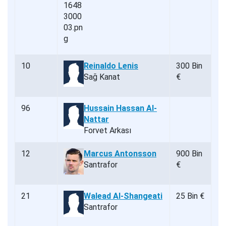
10
Reinaldo Lenis
300 Bin
Sağ Kanat
€
96
Hussain Hassan Al-
Nattar
Forvet Arkası
12
Marcus Antonsson
900 Bin
Santrafor
€
21
Walead Al-Shangeati
25 Bin €
Santrafor