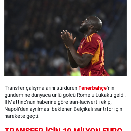
Transfer çalışmalarını sürdüren
Fenerbahçe
'nin
gündemine dünyaca ünlü golcü Romelu Lukaku geldi.
Il Mattino'nun haberine göre sarı-lacivertli ekip,
Napoli'den ayrılması beklenen Belçikalı santrfor için
harekete geçti.
TRANSFER İÇİN 10 MİLYON EURO