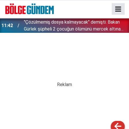
''Çözülmemiş dosya kalmayacak'' demişti: Bakan
11:42
!
Gürlek şüpheli 2 çocuğun ölümünü mercek altına
aldı!