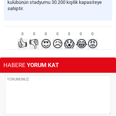
kulübünün stadyumu 30.200 kişilik kapasiteye
sahiptir.
0
0
0
0
0
0
0
👍
👎
😍
😥
😱
😂
😡
HABERE
YORUM KAT