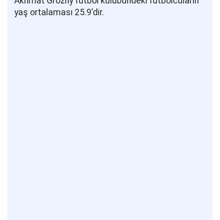
Akhmat Grozny futbol kulübündeki futbolcuların
yaş ortalaması 25.9'dir.