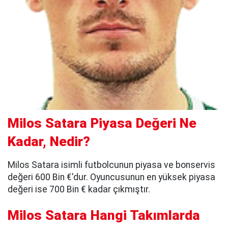
Milos Satara Piyasa Değeri Ne
Kadar, Nedir?
Milos Satara isimli futbolcunun piyasa ve bonservis
değeri 600 Bin €'dur. Oyuncusunun en yüksek piyasa
değeri ise 700 Bin € kadar çıkmıştır.
Milos Satara Hangi Takımlarda