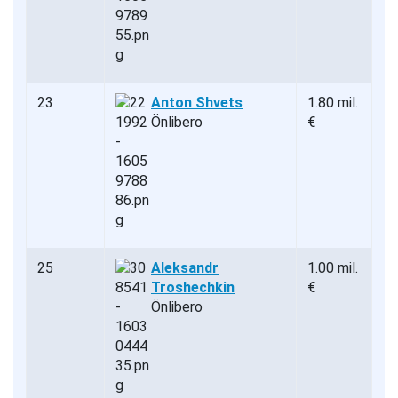
23
Anton Shvets
1.80 mil.
Önlibero
€
25
Aleksandr
1.00 mil.
Troshechkin
€
Önlibero