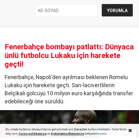
Fenerbahçe bombayı patlattı: Dünyaca
ünlü futbolcu Lukaku için harekete
geçti!
Fenerbahçe, Napoli'den ayrılması beklenen Romelu
Lukaku için harekete geçti. Sarı-lacivertlilerin
Belçikalı golcüyü 10 milyon euro karşılığında transfer
edebileceği öne sürüldü.
Bu sitede kullanıcı deneyimlerini geliştirmek için
Çerezler
kullanılmaktadır. Daha fazla
Reklamı Kapat
bilgi için;
Çerez politika
mıza
ve
Aydınlatma Metnimize
tıklayabilirsiniz.