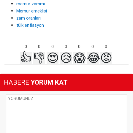
memur zammı
Memur emeklisi
zam oranları
tüik enflasyon
0
0
0
0
0
0
0
👍
👎
😍
😥
😱
😂
😡
HABERE
YORUM KAT