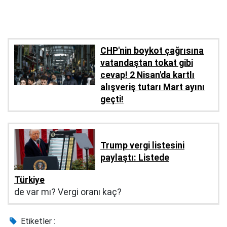
CHP'nin boykot çağrısına
vatandaştan tokat gibi
cevap! 2 Nisan'da kartlı
alışveriş tutarı Mart ayını
geçti!
Trump vergi listesini
paylaştı: Listede
Türkiye
de var mı? Vergi oranı kaç?
Etiketler :