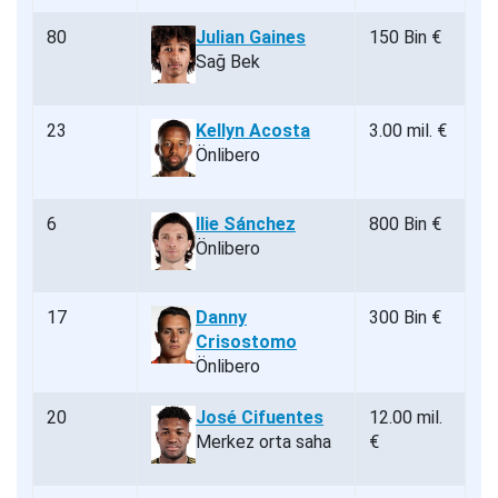
80
Julian Gaines
150 Bin €
Sağ Bek
23
Kellyn Acosta
3.00 mil. €
Önlibero
6
Ilie Sánchez
800 Bin €
Önlibero
17
Danny
300 Bin €
Crisostomo
Önlibero
20
José Cifuentes
12.00 mil.
Merkez orta saha
€