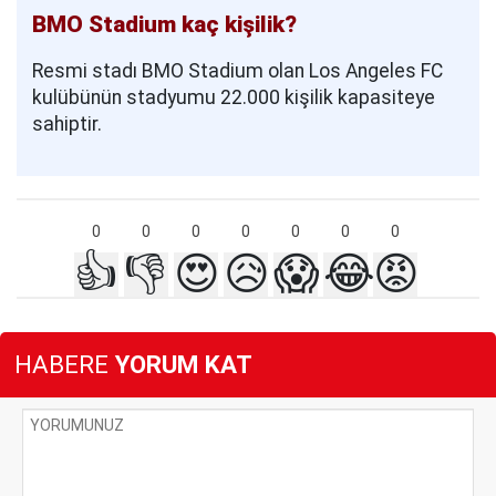
BMO Stadium kaç kişilik?
Resmi stadı BMO Stadium olan Los Angeles FC
kulübünün stadyumu 22.000 kişilik kapasiteye
sahiptir.
0
0
0
0
0
0
0
👍
👎
😍
😥
😱
😂
😡
HABERE
YORUM KAT