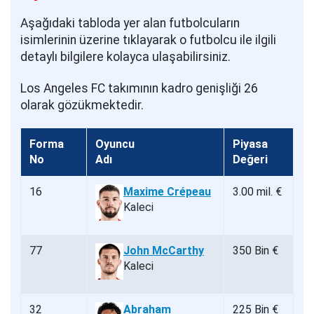
Aşağıdaki tabloda yer alan futbolcuların
isimlerinin üzerine tıklayarak o futbolcu ile ilgili
detaylı bilgilere kolayca ulaşabilirsiniz.
Los Angeles FC takımının kadro genişliği 26
olarak gözükmektedir.
Forma
Oyuncu
Piyasa
No
Adı
Değeri
16
Maxime Crépeau
3.00 mil. €
Kaleci
77
John McCarthy
350 Bin €
Kaleci
32
Abraham
225 Bin €