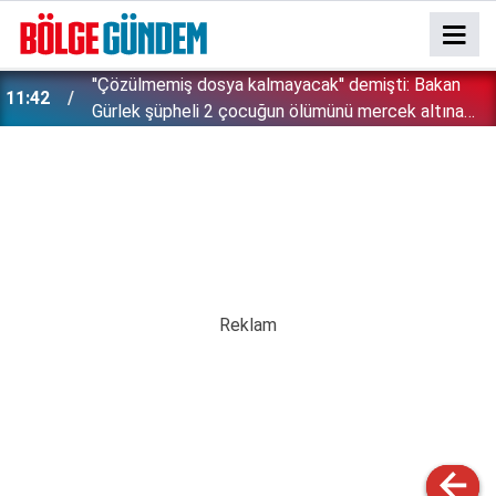
''Çözülmemiş dosya kalmayacak'' demişti: Bakan
11:42
!
Gürlek şüpheli 2 çocuğun ölümünü mercek altına
aldı!