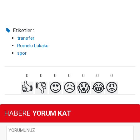
Etiketler :
transfer
Romelu Lukaku
spor
0
0
0
0
0
0
0
👍
👎
😍
😥
😱
😂
😡
HABERE
YORUM KAT