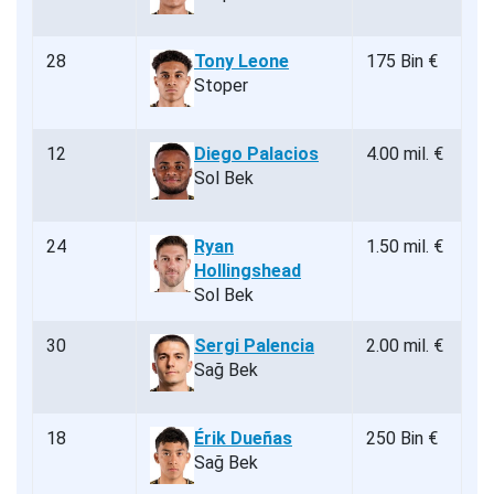
28
Tony Leone
175 Bin €
Stoper
12
Diego Palacios
4.00 mil. €
Sol Bek
24
Ryan
1.50 mil. €
Hollingshead
Sol Bek
30
Sergi Palencia
2.00 mil. €
Sağ Bek
18
Érik Dueñas
250 Bin €
Sağ Bek