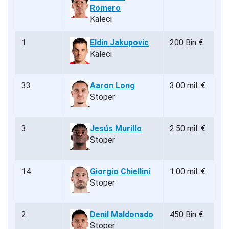
Romero
Kaleci
1
Eldin Jakupovic
200 Bin €
Kaleci
33
Aaron Long
3.00 mil. €
Stoper
3
Jesús Murillo
2.50 mil. €
Stoper
14
Giorgio Chiellini
1.00 mil. €
Stoper
2
Denil Maldonado
450 Bin €
Stoper