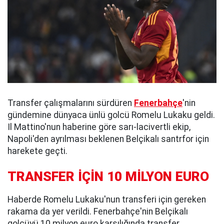
Transfer çalışmalarını sürdüren
Fenerbahçe
'nin
gündemine dünyaca ünlü golcü Romelu Lukaku geldi.
Il Mattino'nun haberine göre sarı-lacivertli ekip,
Napoli'den ayrılması beklenen Belçikalı santrfor için
harekete geçti.
TRANSFER İÇİN 10 MİLYON EURO
Haberde Romelu Lukaku'nun transferi için gereken
rakama da yer verildi. Fenerbahçe'nin Belçikalı
golcüyü 10 milyon euro karşılığında transfer