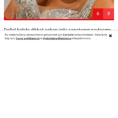
6
8
Doğal haliyle dikkat çeken ünlü sanatçının paylaşımı,
Bu sitede kullanıcı deneyimlerini geliştirmek için
Çerezler
kullanılmaktadır. Daha fazla
sosyal medya kullanıcıları arasında yoğun etkileşim
Reklamı Kapat
bilgi için;
Çerez politika
mıza
ve
Aydınlatma Metnimize
tıklayabilirsiniz.
aldı.