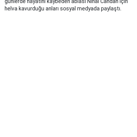
günlerde hayatını kaybeden ablası Nihal Candan için
helva kavurduğu anları sosyal medyada paylaştı.