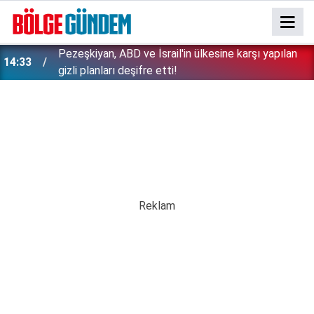
Bakan Gürlek tek tek açıkladı: Çerçeve yasa'dan
13:29
kimler faydalanamayacak? İşte detaylar...