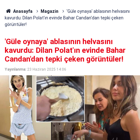
Anasayfa
Magazin
'Güle oynaya' ablasının helvasını
kavurdu: Dilan Polat'ın evinde Bahar Candan'dan tepki çeken
görüntüler!
'Güle oynaya' ablasının helvasını
kavurdu: Dilan Polat'ın evinde Bahar
Candan'dan tepki çeken görüntüler!
Yayınlanma:
23 Haziran 2025 14:06