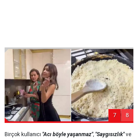
7
8
Birçok kullanıcı
"Acı böyle yaşanmaz"
,
"Saygısızlık"
ve