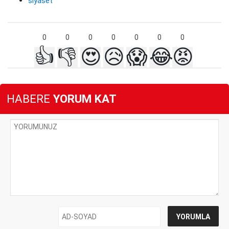
siyaset
0
0
0
0
0
0
0
👍
👎
😍
😥
😱
😂
😡
HABERE
YORUM KAT