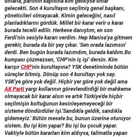
onlarla, partinin kapısına kim geldiyse onlar
gelecekti. Son 4 kurultayın seçilmiş genel başkanı,
yöneticileri olmayacak. Kimin geleceğini, nasıl
planladıklarını gördük. Millet bir karar verir o karar
burada tecelli edilir. Herkese danıştım, en son
Ferdi'nin sesiyle kararı verdim. Hep Manisa'ya gitmem
gerekir, burada da bir şey çıkar. 'Sen orada lazımsın'
derdi. Ben bugün burada lazımdım, burada kaldım.Bu
kumpası çözmezsen, 'CHP'nin iç işi' dersin. Kim
karışır
CHP
'nin kurultayına? YSK denetiminde bütün
süreçler bitmiş. Dönüp son 4 kurultayı yok say.
YSK'ye göre yok değil. Hiçbir yer göre yok değil ama
AK Parti
yargı kollarının görevlendirdiği bir mahkeme
olmayacak bir karar alsın ve artık Türkiye'de hiçbir
seçilmişin koltuğunun kesinleşemeyeceği bir
sisteme döndürdüler işi.'Sandıkla geldik, sandıkla
gidemeyiz.' Bütün mesele bu, bunun üzerine oturuyor
sistem. Bu işi kim yapar? Bu işi bu çocuk yapar.
Vaktiyle bütün kararları kim aldıysa, talimatla yapan