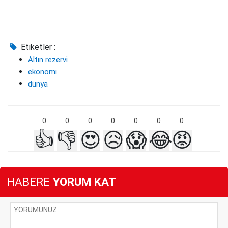
Etiketler :
Altın rezervi
ekonomi
dünya
0
0
0
0
0
0
0
👍
👎
😍
😥
😱
😂
😡
HABERE
YORUM KAT