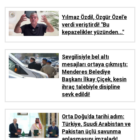
Yılmaz Özdil, Özgür Özel'e
verdi veriştirdi! ''Bu
kepazelikler yüzünden..."
Sevgilisiyle bel altı
mesajları ortaya çıkmıştı:
Menderes Belediye
Başkanı İlkay Çiçek, kesin
ihraç talebiyle disipline
sevk edildi!
Orta Doğu'da tarihi adım:
Türkiye, Suudi Arabistan ve
Pakistan üçlü savunma
anlaşmasını imzaladı!