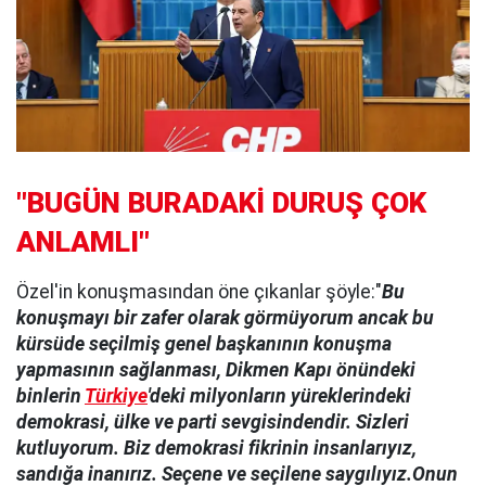
"BUGÜN BURADAKİ DURUŞ ÇOK
ANLAMLI"
Özel'in konuşmasından öne çıkanlar şöyle:"
Bu
konuşmayı bir zafer olarak görmüyorum ancak bu
kürsüde seçilmiş genel başkanının konuşma
yapmasının sağlanması, Dikmen Kapı önündeki
binlerin
Türkiye
'deki milyonların yüreklerindeki
demokrasi, ülke ve parti sevgisindendir. Sizleri
kutluyorum. Biz demokrasi fikrinin insanlarıyız,
sandığa inanırız. Seçene ve seçilene saygılıyız.Onun