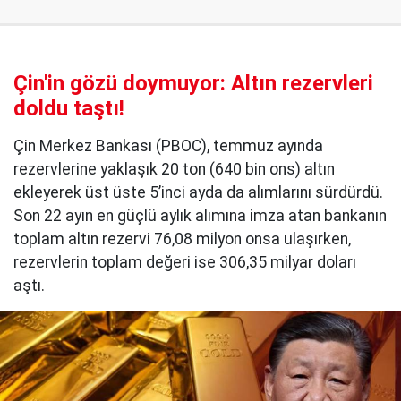
Çin'in gözü doymuyor: Altın rezervleri
doldu taştı!
Çin Merkez Bankası (PBOC), temmuz ayında
rezervlerine yaklaşık 20 ton (640 bin ons) altın
ekleyerek üst üste 5’inci ayda da alımlarını sürdürdü.
Son 22 ayın en güçlü aylık alımına imza atan bankanın
toplam altın rezervi 76,08 milyon onsa ulaşırken,
rezervlerin toplam değeri ise 306,35 milyar doları
aştı.