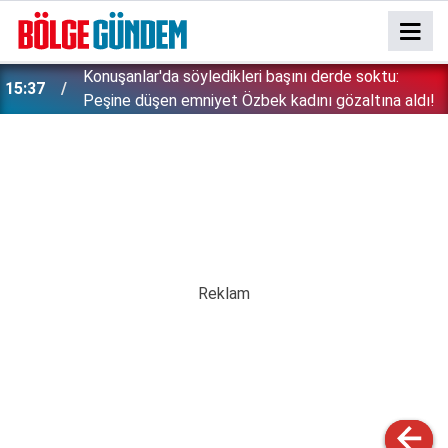
Konuşanlar'da söyledikleri başını derde soktu:
15:37
Peşine düşen emniyet Özbek kadını gözaltına aldı!