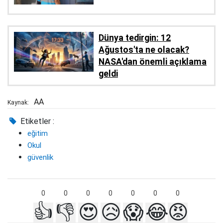
Dünya tedirgin: 12
Ağustos'ta ne olacak?
NASA'dan önemli açıklama
geldi
AA
Kaynak:
Etiketler :
eğitim
Okul
güvenlik
0
0
0
0
0
0
0
👍
👎
😍
😥
😱
😂
😡