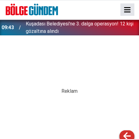
Kuşadası Belediyesi'ne 3. dalga operasyon! 12 kişi
09:43
gözaltına alındı