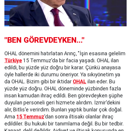
"BEN GÖREVDEYKEN..."
OHAL dönemini hatırlatan Arınç, "İşin esasına gelelim
Türkiye
15 Temmuz'da bir facia yaşadı. OHAL ilan
edildi, bu yüzde yüz doğru bir karar. Çünkü anayasa
öyle hallerde iki durumu öneriyor. Ya sıkıyönetim ya
da OHAL. Bizim gibi bir iktidar
OHAL
ilan eder. Bu
yüzde yüz doğru. OHAL döneminde yüzbinden fazla
insan kamudan ihraç edildi. Ben görevdeyken şüphe
duyulan personeli geri hizmete alırdım. İzmir'dekini
alır, Bitlis'e verirdim. Bunları yaptık bunlar çok doğal.
Ama
15 Temmuz
'dan sonra iltisakı olanlar ihraç
edildiler. Bu hukuki bir tanımlama değil. Bu bir tedbir.
Kanaat, delil değildir. Aidiyet ve iltisak konusunda en