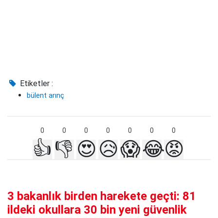
Etiketler :
bülent arınç
0
0
0
0
0
0
0
👍
👎
😍
😥
😱
😂
😡
3 bakanlık birden harekete geçti: 81
ildeki okullara 30 bin yeni güvenlik