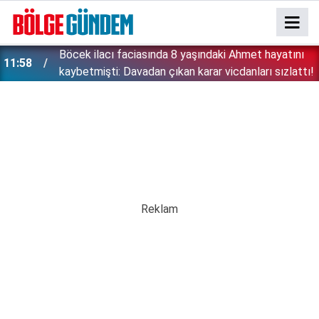
:
Böcek ilacı faciasında 8 yaşındaki Ahmet hayatını
11:58
kaybetmişti: Davadan çıkan karar vicdanları sızlattı!