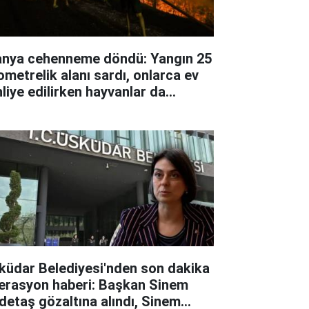
anya cehenneme döndü: Yangın 25
lometrelik alanı sardı, onlarca ev
hliye edilirken hayvanlar da
hsur kaldı
küdar Belediyesi'nden son dakika
erasyon haberi: Başkan Sinem
detaş gözaltına alındı, Sinem