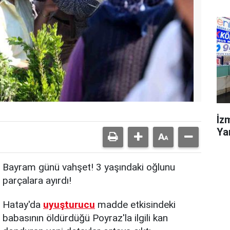
İzm
Ya
Bayram günü vahşet! 3 yaşındaki oğlunu
parçalara ayırdı!
Hatay'da
uyuşturucu
madde etkisindeki
babasının öldürdüğü Poyraz'la ilgili kan