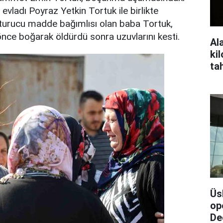
 evladı Poyraz Yetkin Tortuk ile birlikte
turucu madde bağımlısı olan baba Tortuk,
önce boğarak öldürdü sonra uzuvlarını kesti.
Al
ki
ta
ma
Üs
op
De