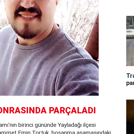
Tr
pa
ONRASINDA PARÇALADI
mı'nın birinci gününde Yayladağı ilçesi
uhammet Emin Tortuk, boşanma aşamasındaki