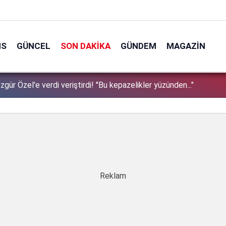
NS
GÜNCEL
SON DAKIKA
GÜNDEM
MAGAZIN
el altı mesajları ortaya çıkmıştı: Menderes Belediye Başkanı
1
sin ihraç talebiyle disipline sevk edildi!