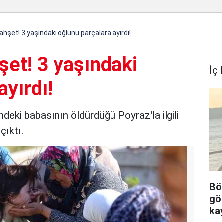
şet! 3 yaşındaki oğlunu parçalara ayırdı!
et! 3 yaşındaki
İç
ayırdı!
eki babasının öldürdüğü Poyraz'la ilgili
çıktı.
Bö
gö
ka