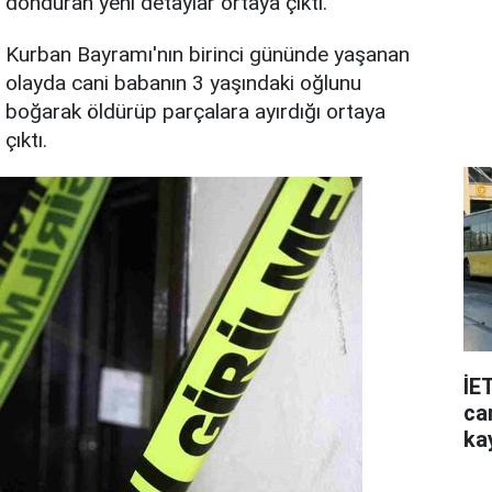
donduran yeni detaylar ortaya çıktı.
Kurban Bayramı'nın birinci gününde yaşanan
olayda cani babanın 3 yaşındaki oğlunu
boğarak öldürüp parçalara ayırdığı ortaya
çıktı.
İE
can
ka