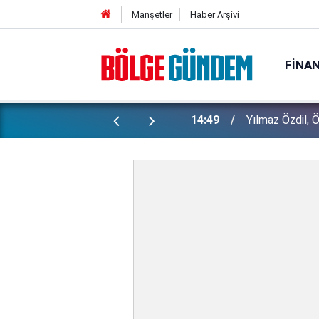
Manşetler
Haber Arşivi
FINA
Sevgilisiyle b
di! ''Bu kepazelikler yüzünden..."
14:32
İlkay Çiçek, ke