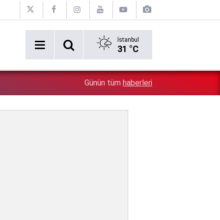
İstanbul
31 °C
Orta Doğu'da tarihi adım: Türkiye, Suudi Arabistan ve 
4:18
Günün tüm
haberleri
anlaşmasını imzaladı!