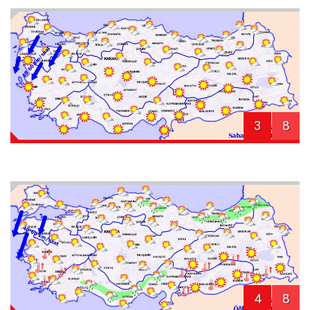
3
8
4
8