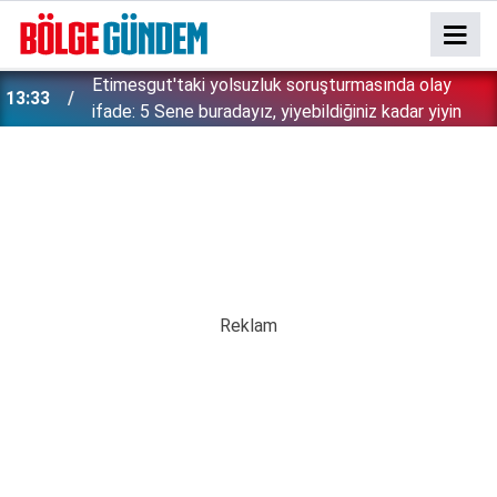
Etimesgut'taki yolsuzluk soruşturmasında olay
13:33
ifade: 5 Sene buradayız, yiyebildiğiniz kadar yiyin