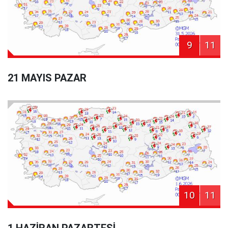
9
11
21 MAYIS PAZAR
10
11
1 HAZİRAN PAZARTESİ