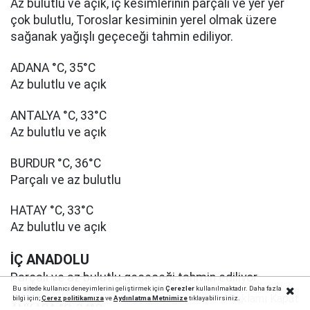
Az bulutlu ve açık, iç kesimlerinin parçalı ve yer yer
çok bulutlu, Toroslar kesiminin yerel olmak üzere
sağanak yağışlı geçeceği tahmin ediliyor.
ADANA °C, 35°C
Az bulutlu ve açık
ANTALYA °C, 33°C
Az bulutlu ve açık
BURDUR °C, 36°C
Parçalı ve az bulutlu
HATAY °C, 33°C
Az bulutlu ve açık
İÇ ANADOLU
Parçalı ve az bulutlu geçeceği tahmin ediliyor.
Bu sitede kullanıcı deneyimlerini geliştirmek için
Çerezler
kullanılmaktadır. Daha fazla
Reklamı Kapat
bilgi için;
Çerez politika
mıza
ve
Aydınlatma Metnimize
tıklayabilirsiniz.
ANKARA °C, 34°C