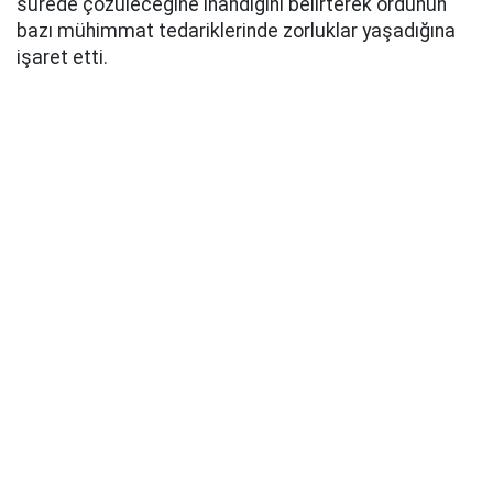
sürede çözüleceğine inandığını belirterek ordunun
bazı mühimmat tedariklerinde zorluklar yaşadığına
işaret etti.