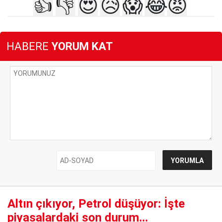
👍
👎
😍
😥
😱
😂
😡
HABERE
YORUM KAT
Altın çıkıyor, Petrol düşüyor: İşte
piyasalardaki son durum...