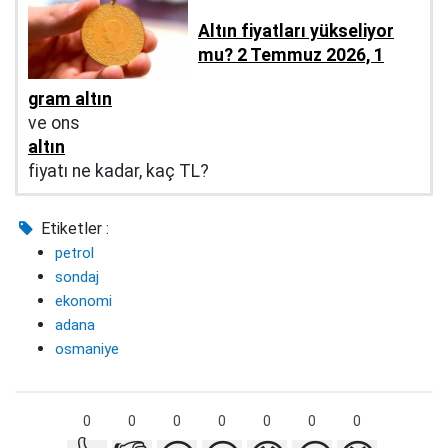
Altın fiyatları yükseliyor
mu? 2 Temmuz 2026, 1
gram altın
ve ons
altın
fiyatı ne kadar, kaç TL?
Etiketler :
petrol
sondaj
ekonomi
adana
osmaniye
0
0
0
0
0
0
0