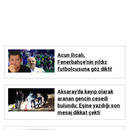
Acun Ilıcalı,
Fenerbahçe'nin yıldız
futbolcusuna göz dikti!
Aksaray'da kayıp olarak
aranan gencin cesedi
bulundu: Eşine yazdığı son
mesaj dikkat çekti