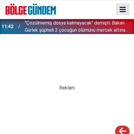
''Çözülmemiş dosya kalmayacak'' demişti: Bakan
11:42
!
Gürlek şüpheli 2 çocuğun ölümünü mercek altına
aldı!