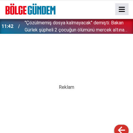
''Çözülmemiş dosya kalmayacak'' demişti: Bakan
11:42
!
Gürlek şüpheli 2 çocuğun ölümünü mercek altına
aldı!