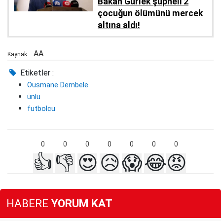
Bakan Gürlek şüpheli 2
çocuğun ölümünü mercek
altına aldı!
AA
Kaynak:
Etiketler :
Ousmane Dembele
ünlü
futbolcu
0
0
0
0
0
0
0
👍
👎
😍
😥
😱
😂
😡
HABERE
YORUM KAT