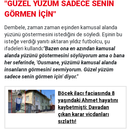
"GÜZEL YÜZÜM SADECE SENİN
GÖRMEN İÇİN"
Dembele, zaman zaman eşinden kamusal alanda
yüzünü göstermesini istediğini de söyledi. Eşinin bu
isteğe verdiği yanıtı aktaran yıldız futbolcu, şu
ifadeleri kullandı
:"Bazen ona en azından kamusal
alanda yüzünü göstermesini söylüyorum ama o bana
her seferinde, 'Ousmane, yüzümü kamusal alanda
insanların görmesini sevmiyorum. Güzel yüzüm
sadece senin görmen için' diyor."
Böcek ilacı faciasında 8
yaşındaki Ahmet hayatını
kaybetmişti: Davadan
çıkan karar vicdanları
sızlattı!