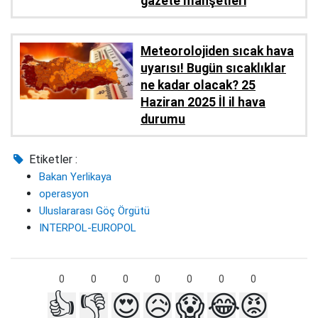
gazete manşetleri
Meteorolojiden sıcak hava
uyarısı! Bugün sıcaklıklar
ne kadar olacak? 25
Haziran 2025 İl il hava
durumu
Etiketler :
Bakan Yerlikaya
operasyon
Uluslararası Göç Örgütü
INTERPOL-EUROPOL
0
0
0
0
0
0
0
👍
👎
😍
😥
😱
😂
😡