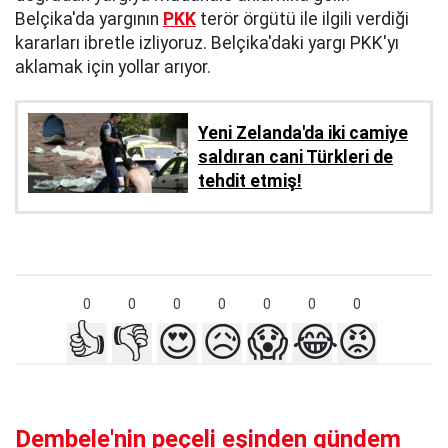
Belçika'da yargının
PKK
terör örgütü ile ilgili verdiği
kararları ibretle izliyoruz. Belçika'daki yargı PKK'yı
aklamak için yollar arıyor.
Yeni Zelanda'da iki camiye
saldıran cani Türkleri de
tehdit etmiş!
0
0
0
0
0
0
0
👍
👎
😍
😥
😱
😂
😡
Dembele'nin peçeli eşinden gündem