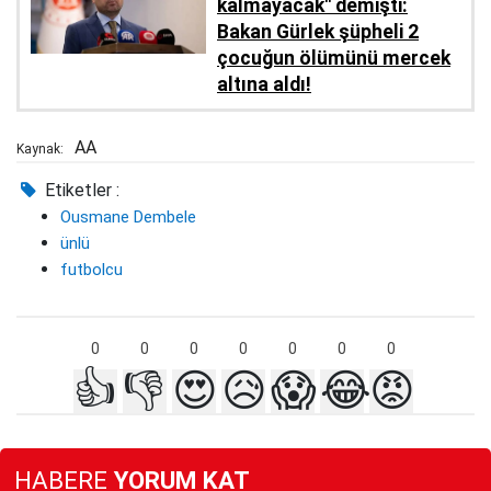
kalmayacak'' demişti:
Bakan Gürlek şüpheli 2
çocuğun ölümünü mercek
altına aldı!
AA
Kaynak:
Etiketler :
Ousmane Dembele
ünlü
futbolcu
0
0
0
0
0
0
0
👍
👎
😍
😥
😱
😂
😡
HABERE
YORUM KAT