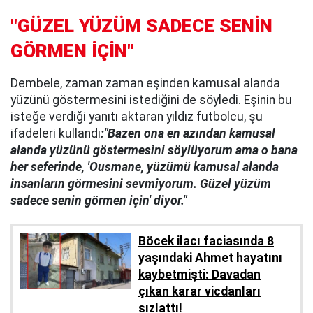
"GÜZEL YÜZÜM SADECE SENİN
GÖRMEN İÇİN"
Dembele, zaman zaman eşinden kamusal alanda
yüzünü göstermesini istediğini de söyledi. Eşinin bu
isteğe verdiği yanıtı aktaran yıldız futbolcu, şu
ifadeleri kullandı
:"Bazen ona en azından kamusal
alanda yüzünü göstermesini söylüyorum ama o bana
her seferinde, 'Ousmane, yüzümü kamusal alanda
insanların görmesini sevmiyorum. Güzel yüzüm
sadece senin görmen için' diyor."
Böcek ilacı faciasında 8
yaşındaki Ahmet hayatını
kaybetmişti: Davadan
çıkan karar vicdanları
sızlattı!