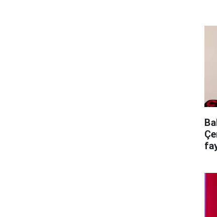
Ba
Çe
fa