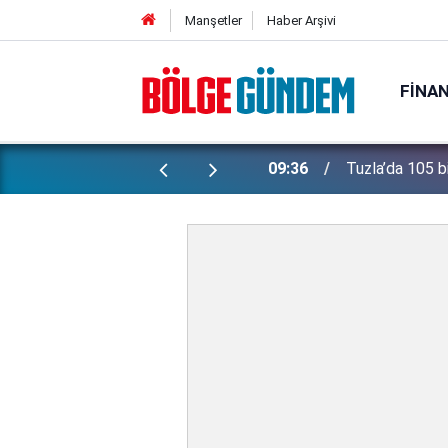
Manşetler
Haber Arşivi
FINA
toplandı
16:02
Dünya tedirgin