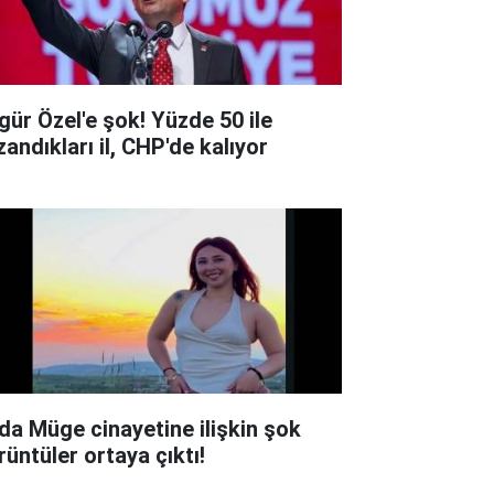
gür Özel'e şok! Yüzde 50 ile
zandıkları il, CHP'de kalıyor
lda Müge cinayetine ilişkin şok
rüntüler ortaya çıktı!