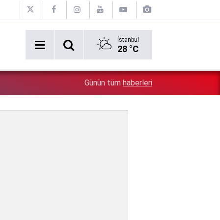
İstanbul
28 °C
5:47
Demet Akalın'ın son paylaştığı filtresiz hali, sosyal med
Günün tüm
haberleri