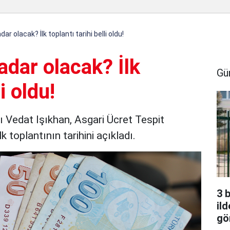
ar olacak? İlk toplantı tarihi belli oldu!
adar olacak? İlk
Gü
i oldu!
 Vedat Işıkhan, Asgari Ücret Tespit
 toplantının tarihini açıkladı.
3 
ild
gö