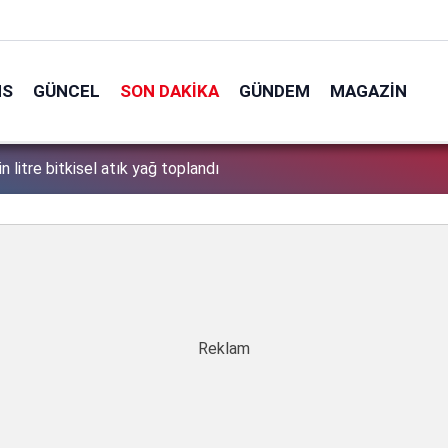
NS
GÜNCEL
SON DAKIKA
GÜNDEM
MAGAZIN
: 12 Ağustos'ta ne olacak? NASA'dan önemli açıklama geldi
1