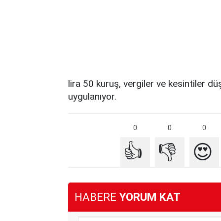
lira 50 kuruş, vergiler ve kesintiler 
uygulanıyor.
0
0
0
👍
👎
😍
HABERE
YORUM KAT