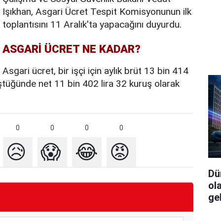
Işıkhan, Asgari Ücret Tespit Komisyonunun ilk
toplantısını 11 Aralık'ta yapacağını duyurdu.
ASGARİ ÜCRET NE KADAR?
Asgari ücret, bir işçi için aylık brüt 13 bin 414
düştüğünde net 11 bin 402 lira 32 kuruş olarak
0
0
0
0
😥
😱
😂
😡
Dü
ol
ge