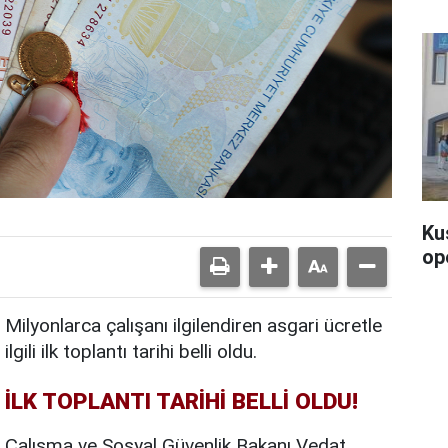
Ku
op
Milyonlarca çalışanı ilgilendiren asgari ücretle
ilgili ilk toplantı tarihi belli oldu.
İLK TOPLANTI TARİHİ BELLİ OLDU!
Çalışma ve Sosyal Güvenlik Bakanı Vedat