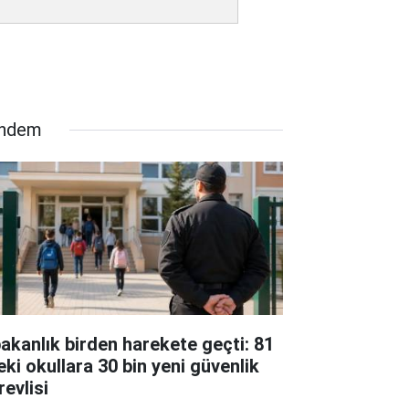
ndem
bakanlık birden harekete geçti: 81
eki okullara 30 bin yeni güvenlik
revlisi